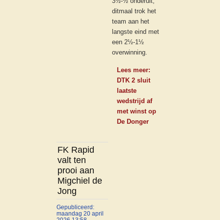
3½-½ onderuit,
ditmaal trok het
team aan het
langste eind met
een 2½-1½
overwinning.
Lees meer:
DTK 2 sluit
laatste
wedstrijd af
met winst op
De Donger
FK Rapid
valt ten
prooi aan
Migchiel de
Jong
Gepubliceerd:
maandag 20 april