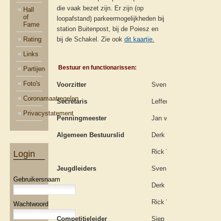
die vaak bezet zijn. Er zijn (op
Hall
of
loopafstand) parkeermogelijkheden bij
Fame
station Buitenpost, bij de Poiesz en
Rating
bij de Schakel. Zie ook
dit kaartje.
Links
Bestuur en functionarissen:
Partijen
Foto's
Voorzitter
Sven Broersma
Coronamaatregelen
Secretaris
Leffert Nicolai
Privacystatement
Penningmeester
Jan van Paassen
Algemeen Bestuurslid
Derk Schuttel
Rick Weggen
Login
Jeugdleiders
Sven Broersma
Gebruikersnaam
Derk Schuttel
Rick Weggen
Wachtwoord
Competitieleider
Siep Postma