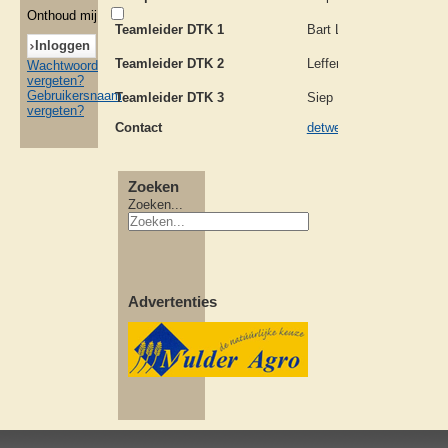
Onthoud mij
Teamleider DTK 1
Bart Lemstra
Teamleider DTK 2
Leffert Nicolai
Wachtwoord
vergeten?
Gebruikersnaam
Teamleider DTK 3
Siep Postma
vergeten?
Contact
detweekastelen@gmail
Zoeken
Zoeken...
Advertenties