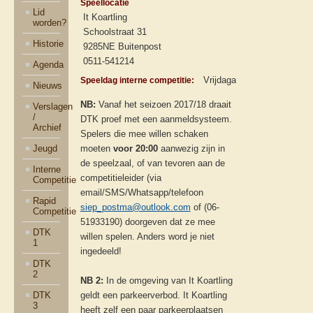
Speellocatie
Lid
It Koartling
worden?
Schoolstraat 31
Historie
9285NE Buitenpost
0511-541214
Agenda
Vrijdagavond om 20:00 uur 
Speeldag interne competitie:
Nieuws
NB:
Vanaf het seizoen 2017/18 draait
Verslagen
/
DTK proef met een aanmeldsysteem.
Archief
Spelers die mee willen schaken
Jeugd
moeten
voor 20:00
aanwezig zijn in
de speelzaal, of van tevoren aan de
Interne
competitieleider (via
Competitie
email/SMS/Whatsapp/telefoon
Rapid
siep_postma@outlook.com
of (06-
Competitie
51933190) doorgeven dat ze mee
DTK
willen spelen. Anders word je niet
1
ingedeeld!
DTK
2
NB 2:
In de omgeving van It Koartling
DTK
geldt een parkeerverbod. It Koartling
3
heeft zelf een paar parkeerplaatsen