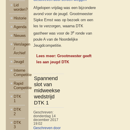
Lid
Afgelopen vrijdag was een bijzondere
worden?
avond voor de jeugd. Grootmeester
Historie
Sipke Ernst was op bezoek om een
les te verzorgen, waarna DTK
Agenda
e
gastheer was voor de 3
ronde van
Nieuws
poule A van de Noordelijke
Verslagen
Jeugdcompetitie.
/
Archief
Lees meer: Grootmeester geeft
Jeugd
les aan jeugd DTK
Interne
Competitie
Spannend
Rapid
slot van
Competitie
midweekse
wedstrijd
DTK
1
DTK 1
DTK
Geschreven:
2
donderdag 14
december 2017
DTK
19:02
3
Geschreven door