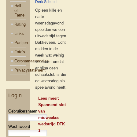
Derk Schuttel
Hall
Op een kille en
of
Fame
natte
woensdagavond
Rating
speelden we een
Links
uitwedstrijd tegen
Bakkeveen. Echt
Partijen
midden in de
Foto's
week wat weinig
Coronamaatregelen
voorkomt omdat
er bijna geen
Privacystatement
schaakclub is die
de woensdag als
speelavond heeft.
Login
Lees meer:
Spannend slot
Gebruikersnaam
van
midweekse
wedstrijd DTK
Wachtwoord
1