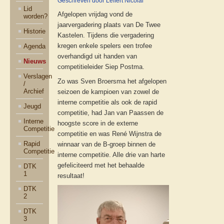
Geschreven door Leffert Nicolai
Lid
Afgelopen vrijdag vond de
worden?
jaarvergadering plaats van De Twee
Historie
Kastelen. Tijdens die vergadering
kregen enkele spelers een trofee
Agenda
overhandigd uit handen van
Nieuws
competitieleider Siep Postma.
Verslagen
Zo was Sven Broersma het afgelopen
/
Archief
seizoen de kampioen van zowel de
interne competitie als ook de rapid
Jeugd
competitie, had Jan van Paassen de
Interne
hoogste score in de externe
Competitie
competitie en was René Wijnstra de
Rapid
winnaar van de B-groep binnen de
Competitie
interne competitie. Alle drie van harte
gefeliciteerd met het behaalde
DTK
1
resultaat!
DTK
2
DTK
3