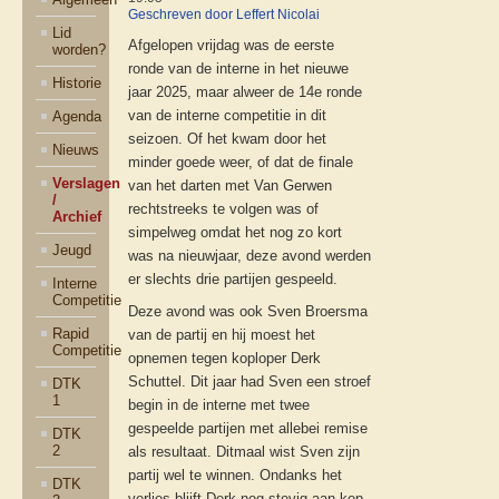
Geschreven door Leffert Nicolai
Lid
Afgelopen vrijdag was de eerste
worden?
ronde van de interne in het nieuwe
Historie
jaar 2025, maar alweer de 14e ronde
van de interne competitie in dit
Agenda
seizoen. Of het kwam door het
Nieuws
minder goede weer, of dat de finale
Verslagen
van het darten met Van Gerwen
/
rechtstreeks te volgen was of
Archief
simpelweg omdat het nog zo kort
Jeugd
was na nieuwjaar, deze avond werden
er slechts drie partijen gespeeld.
Interne
Competitie
Deze avond was ook Sven Broersma
Rapid
van de partij en hij moest het
Competitie
opnemen tegen koploper Derk
Schuttel. Dit jaar had Sven een stroef
DTK
1
begin in de interne met twee
gespeelde partijen met allebei remise
DTK
2
als resultaat. Ditmaal wist Sven zijn
partij wel te winnen. Ondanks het
DTK
verlies blijft Derk nog stevig aan kop