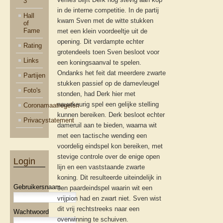
3
in de interne competitie. In de partij
Hall
kwam Sven met de witte stukken
of
Fame
met een klein voordeeltje uit de
opening. Dit verdampte echter
Rating
grotendeels toen Sven besloot voor
Links
een koningsaanval te spelen.
Ondanks het feit dat meerdere zwarte
Partijen
stukken passief op de damevleugel
Foto's
stonden, had Derk hier met
nauwkeurig spel een gelijke stelling
Coronamaatregelen
kunnen bereiken. Derk besloot echter
Privacystatement
dameruil aan te bieden, waarna wit
met een tactische wending een
voordelig eindspel kon bereiken, met
stevige controle over de enige open
Login
lijn en een vaststaande zwarte
koning. Dit resulteerde uiteindelijk in
Gebruikersnaam
een paardeindspel waarin wit een
vrijpion had en zwart niet. Sven wist
dit vrij rechtstreeks naar een
Wachtwoord
overwinning te schuiven.