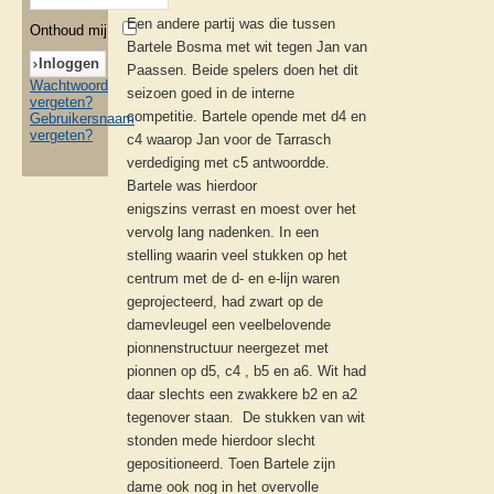
Een andere partij was die tussen
Onthoud mij
Bartele Bosma met wit tegen Jan van
Paassen. Beide spelers doen het dit
Wachtwoord
seizoen goed in de interne
vergeten?
competitie. Bartele opende met d4 en
Gebruikersnaam
vergeten?
c4 waarop Jan voor de Tarrasch
verdediging met c5 antwoordde.
Bartele was hierdoor
enigszins verrast en moest over het
vervolg lang nadenken. In een
stelling waarin veel stukken op het
centrum met de d- en e-lijn waren
geprojecteerd, had zwart op de
damevleugel een veelbelovende
pionnenstructuur neergezet met
pionnen op d5, c4 , b5 en a6. Wit had
daar slechts een zwakkere b2 en a2
tegenover staan. De stukken van wit
stonden mede hierdoor slecht
gepositioneerd. Toen Bartele zijn
dame ook nog in het overvolle