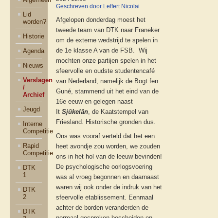
Geschreven door Leffert Nicolai
Lid
Afgelopen donderdag moest het
worden?
tweede team van DTK naar Franeker
Historie
om de externe wedstrijd te spelen in
de 1e klasse A van de FSB. Wij
Agenda
mochten onze partijen spelen in het
Nieuws
sfeervolle en oudste studentencafé
Verslagen
van Nederland, namelijk de Bogt fen
/
Guné, stammend uit het eind van de
Archief
16e eeuw en gelegen naast
Jeugd
It
Sjûkelân
, de Kaatstempel van
Friesland. Historische gronden dus.
Interne
Competitie
Ons was vooraf verteld dat het een
Rapid
heet avondje zou worden, we zouden
Competitie
ons in het hol van de leeuw bevinden!
De psychologische oorlogsvoering
DTK
1
was al vroeg begonnen en daarnaast
waren wij ook onder de indruk van het
DTK
2
sfeervolle etablissement. Eenmaal
achter de borden veranderden de
DTK
normaal gesproken bescheiden en