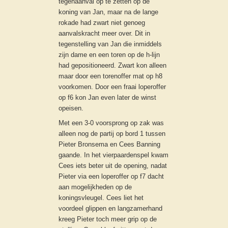
tegenaanval op te zetten op de
koning van Jan, maar na de lange
rokade had zwart niet genoeg
aanvalskracht meer over. Dit in
tegenstelling van Jan die inmiddels
zijn dame en een toren op de h-lijn
had gepositioneerd. Zwart kon alleen
maar door een torenoffer mat op h8
voorkomen. Door een fraai loperoffer
op f6 kon Jan even later de winst
opeisen.
Met een 3-0 voorsprong op zak was
alleen nog de partij op bord 1 tussen
Pieter Bronsema en Cees Banning
gaande. In het vierpaardenspel kwam
Cees iets beter uit de opening, nadat
Pieter via een loperoffer op f7 dacht
aan mogelijkheden op de
koningsvleugel. Cees liet het
voordeel glippen en langzamerhand
kreeg Pieter toch meer grip op de