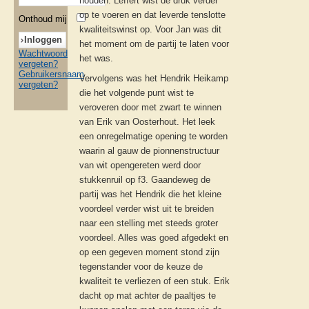
houden. Leffert wist de druk verder
op te voeren en dat leverde tenslotte
Onthoud mij
kwaliteitswinst op. Voor Jan was dit
het moment om de partij te laten voor
Wachtwoord
het was.
vergeten?
Gebruikersnaam
Vervolgens was het Hendrik Heikamp
vergeten?
die het volgende punt wist te
veroveren door met zwart te winnen
van Erik van Oosterhout. Het leek
een onregelmatige opening te worden
waarin al gauw de pionnenstructuur
van wit opengereten werd door
stukkenruil op f3. Gaandeweg de
partij was het Hendrik die het kleine
voordeel verder wist uit te breiden
naar een stelling met steeds groter
voordeel. Alles was goed afgedekt en
op een gegeven moment stond zijn
tegenstander voor de keuze de
kwaliteit te verliezen of een stuk. Erik
dacht op mat achter de paaltjes te