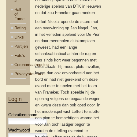
3
nederige spelers van DTK in leeuwen
Hall
en dat zou Franeker gaan merken.
of
Fame
Leffert Nicolai opende de score met
Rating
een overwinning op Jan Nagel. Jan,
in het verleden spelend voor De Pion
Links
en daar meermalen clubkampioen
Partijen
geweest, had een lange
schaaksabbatical achter de rug en
Foto's
was sinds kort weer begonnen met
Coronamaatregelen
clubschaak. Hij moest plots invallen,
kwam dan ook onvoorbereid aan het
Privacystatement
bord en had niet gerekend om deze
avond mee te spelen met het team
van Franeker. Toch speelde hij de
Login
opening volgens de begaande wegen
en kwam deze dan ook goed door. In
het middenspel wist Leffert tenslotte
Gebruikersnaam
een pion te bemachtigen waarna het
voor Jan toch lastiger begon te
Wachtwoord
worden de stelling overeind te