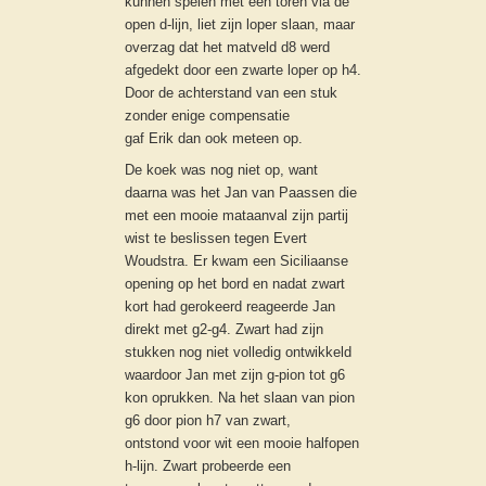
kunnen spelen met een toren via de
open d-lijn, liet zijn loper slaan, maar
overzag dat het matveld d8 werd
afgedekt door een zwarte loper op h4.
Door de achterstand van een stuk
zonder enige compensatie
gaf Erik dan ook meteen op.
De koek was nog niet op, want
daarna was het Jan van Paassen die
met een mooie mataanval zijn partij
wist te beslissen tegen Evert
Woudstra. Er kwam een Siciliaanse
opening op het bord en nadat zwart
kort had gerokeerd reageerde Jan
direkt met g2-g4. Zwart had zijn
stukken nog niet volledig ontwikkeld
waardoor Jan met zijn g-pion tot g6
kon oprukken. Na het slaan van pion
g6 door pion h7 van zwart,
ontstond voor wit een mooie halfopen
h-lijn. Zwart probeerde een