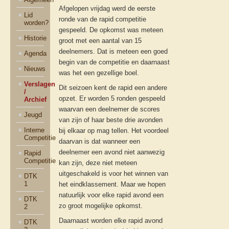
Afgelopen vrijdag werd de eerste
Lid
ronde van de rapid competitie
worden?
gespeeld. De opkomst was meteen
Historie
groot met een aantal van 15
deelnemers. Dat is meteen een goed
Agenda
begin van de competitie en daarnaast
Nieuws
was het een gezellige boel.
Verslagen
Dit seizoen kent de rapid een andere
/
opzet. Er worden 5 ronden gespeeld
Archief
waarvan een deelnemer de scores
Jeugd
van zijn of haar beste drie avonden
Interne
bij elkaar op mag tellen. Het voordeel
Competitie
daarvan is dat wanneer een
deelnemer een avond niet aanwezig
Rapid
Competitie
kan zijn, deze niet meteen
uitgeschakeld is voor het winnen van
DTK
1
het eindklassement. Maar we hopen
natuurlijk voor elke rapid avond een
DTK
zo groot mogelijke opkomst.
2
Daarnaast worden elke rapid avond
DTK