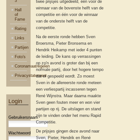
3
twee prijsjes uitgedeeld, één voor de
winnaar van de bovenste helft van de
Hall
of
competitie en één voor de winnaar
Fame
van de onderste helft van de
competitie.
Rating
Na de eerste ronde hebben Sven
Links
Broersma, Pieter Bronsema en
Partijen
Hendrik Heikamp met ieder 4 punten
de leiding. De kans op verrassingen
Foto's
op zo'n avond is groter dan bij een
Coronamaatregelen
normale partij, door het hogere tempo
Privacystatement
dat er gespeeld wordt. Zo moest
Sven in de allereerste ronde meteen
een verliespartij incasseren tegen
René Wijnstra. Maar daarna maakte
Login
Sven geen fouten meer en won vier
partijen op rij. De uitslagen en stand
zijn te vinden onder het menu Rapid
Gebruikersnaam
Competitie.
De prijsjes gingen deze avond naar
Wachtwoord
Sven, Pieter, Hendrik en René