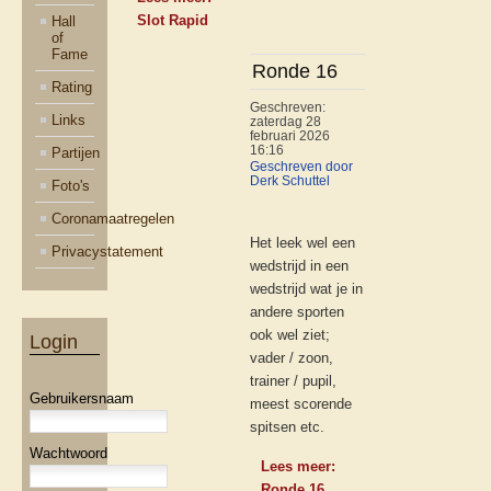
Slot Rapid
Hall
of
Fame
Ronde 16
Rating
Geschreven:
Links
zaterdag 28
februari 2026
16:16
Partijen
Geschreven door
Derk Schuttel
Foto's
Coronamaatregelen
Het leek wel een
Privacystatement
wedstrijd in een
wedstrijd wat je in
andere sporten
ook wel ziet;
Login
vader / zoon,
trainer / pupil,
Gebruikersnaam
meest scorende
spitsen etc.
Wachtwoord
Lees meer:
Ronde 16