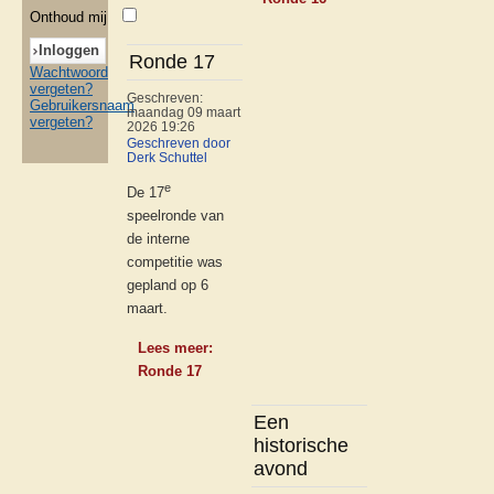
Onthoud mij
Ronde 17
Wachtwoord
vergeten?
Geschreven:
Gebruikersnaam
maandag 09 maart
vergeten?
2026 19:26
Geschreven door
Derk Schuttel
e
De 17
speelronde van
de interne
competitie was
gepland op 6
maart.
Lees meer:
Ronde 17
Een
historische
avond