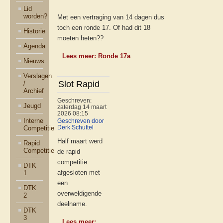
Lid
worden?
Met een vertraging van 14 dagen dus
toch een ronde 17. Of had dit 18
Historie
moeten heten??
Agenda
Lees meer: Ronde 17a
Nieuws
Verslagen
Slot Rapid
/
Archief
Geschreven:
Jeugd
zaterdag 14 maart
2026 08:15
Interne
Geschreven door
Competitie
Derk Schuttel
Half maart werd
Rapid
Competitie
de rapid
competitie
DTK
afgesloten met
1
een
DTK
overweldigende
2
deelname.
DTK
3
Lees meer: