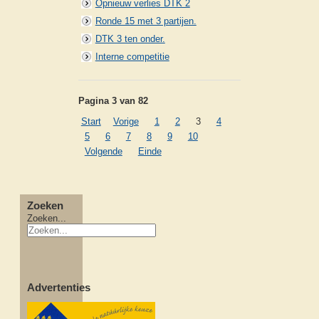
Opnieuw verlies DTK 2
Ronde 15 met 3 partijen.
DTK 3 ten onder.
Interne competitie
Pagina 3 van 82
Start
Vorige
1
2
3
4
5
6
7
8
9
10
Volgende
Einde
Zoeken
Zoeken...
Advertenties