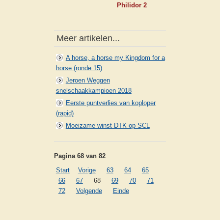
Philidor 2
Meer artikelen...
A horse, a horse my Kingdom for a
horse (ronde 15)
Jeroen Weggen
snelschaakkampioen 2018
Eerste puntverlies van koploper
(rapid)
Moeizame winst DTK op SCL
Pagina 68 van 82
Start
Vorige
63
64
65
66
67
68
69
70
71
72
Volgende
Einde