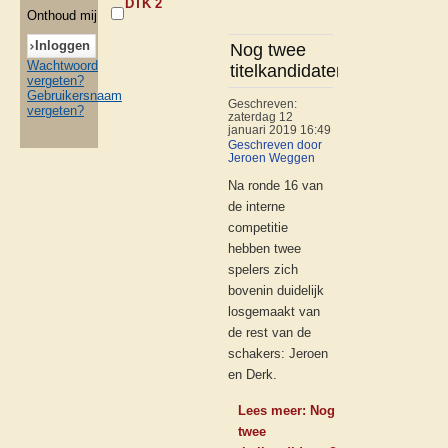
DTK 2
Onthoud mij
Nog twee
Wachtwoord
titelkandidaten?
vergeten?
Gebruikersnaam
Geschreven:
vergeten?
zaterdag 12
januari 2019 16:49
Geschreven door
Jeroen Weggen
Na ronde 16 van
de interne
competitie
hebben twee
spelers zich
bovenin duidelijk
losgemaakt van
de rest van de
schakers: Jeroen
en Derk.
Lees meer: Nog
twee