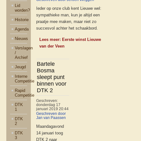
Lid
Ieder op onze club kent Lieuwe wel:
worden?
sympathieke man, kun je altijd een
Historie
praatje mee maken, maar niet zo
succesvol achter het schaakbord.
Agenda
Nieuws
Lees meer: Eerste winst Lieuwe
van der Veen
Verslagen
/
Archief
Bartele
Jeugd
Bosma
Interne
sleept punt
Competitie
binnen voor
DTK 2
Rapid
Competitie
Geschreven:
DTK
donderdag 17
1
januari 2019 20:44
Geschreven door
Jan van Paassen
DTK
2
Maandagavond
DTK
14 januari toog
3
DTK 2 naar