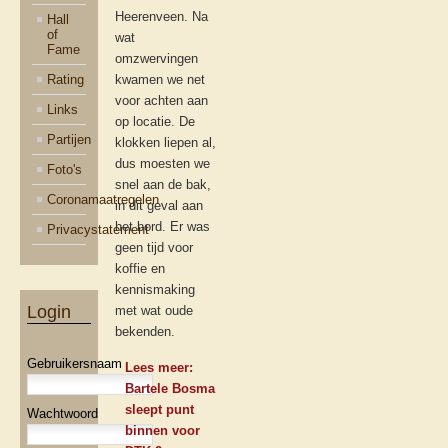
Heerenveen. Na
Hall
of
wat
Fame
omzwervingen
Rating
kwamen we net
voor achten aan
Links
op locatie. De
Partijen
klokken liepen al,
dus moesten we
Foto's
snel aan de bak,
Coronamaatregelen
in dit geval aan
het bord. Er was
Privacystatement
geen tijd voor
koffie en
kennismaking
Login
met wat oude
bekenden.
Gebruikersnaam
Lees meer:
Bartele Bosma
sleept punt
Wachtwoord
binnen voor