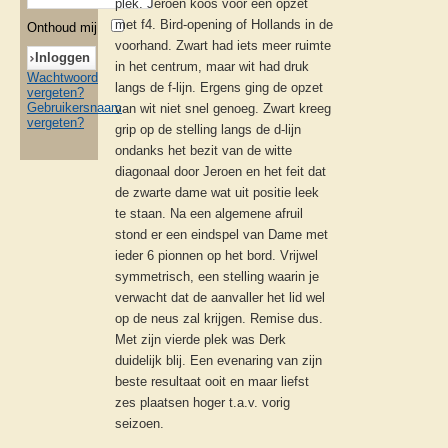
plek. Jeroen koos voor een opzet
met f4. Bird-opening of Hollands in de
Onthoud mij
voorhand. Zwart had iets meer ruimte
in het centrum, maar wit had druk
Wachtwoord
langs de f-lijn. Ergens ging de opzet
vergeten?
Gebruikersnaam
van wit niet snel genoeg. Zwart kreeg
vergeten?
grip op de stelling langs de d-lijn
ondanks het bezit van de witte
diagonaal door Jeroen en het feit dat
de zwarte dame wat uit positie leek
te staan. Na een algemene afruil
stond er een eindspel van Dame met
ieder 6 pionnen op het bord. Vrijwel
symmetrisch, een stelling waarin je
verwacht dat de aanvaller het lid wel
op de neus zal krijgen. Remise dus.
Met zijn vierde plek was Derk
duidelijk blij. Een evenaring van zijn
beste resultaat ooit en maar liefst
zes plaatsen hoger t.a.v. vorig
seizoen.