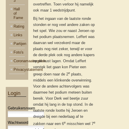
3
overtreffen. Toen verloor hij namelijk
Hall
ook maar 1 wedstrijdpunt.
of
Fame
Bij het ingaan van de laatste ronde
stonden er nog veel andere zaken op
Rating
het spel. Wie zou er naast Jeroen op
Links
het podium plaatsnemen. Leffert was
daarvan wel verzekerd maar de
Partijen
plaats nog niet zeker, terwijl er voor
Foto's
de derde plek ook nog andere kapers
Coronamaatregelen
op de kust lagen. Omdat Leffert
verstek liet gaan kon Pieter een
Privacystatement
e
greep doen naar de 2
plaats,
middels een klinkende overwinning.
Voor de andere achtervolgers was
daarmee het podium meteen buiten
Login
bereik. Voor Derk wel beetje zuur
omdat hij lang in de top stond. In de
Gebruikersnaam
laatste ronde lootte hij Jeroen en
dreigde bij een nederlaag af te
Wachtwoord
e
e
zakken naar een 6
misschien wel 7