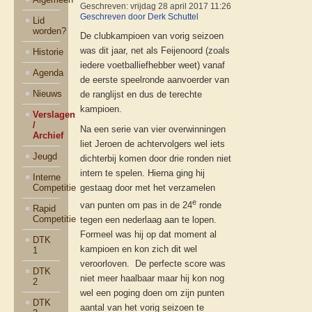
Geschreven: vrijdag 28 april 2017 11:26
Geschreven door Derk Schuttel
Lid
worden?
De clubkampioen van vorig seizoen
was dit jaar, net als Feijenoord (zoals
Historie
iedere voetballiefhebber weet) vanaf
Agenda
de eerste speelronde aanvoerder van
Nieuws
de ranglijst en dus de terechte
kampioen.
Verslagen
/
Na een serie van vier overwinningen
Archief
liet Jeroen de achtervolgers wel iets
Jeugd
dichterbij komen door drie ronden niet
intern te spelen. Hierna ging hij
Interne
Competitie
gestaag door met het verzamelen
e
van punten om pas in de 24
ronde
Rapid
Competitie
tegen een nederlaag aan te lopen.
Formeel was hij op dat moment al
DTK
kampioen en kon zich dit wel
1
veroorloven. De perfecte score was
DTK
niet meer haalbaar maar hij kon nog
2
wel een poging doen om zijn punten
DTK
aantal van het vorig seizoen te