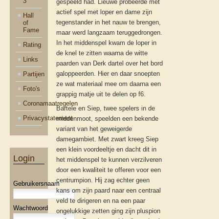
3
gespeeld had. Lieuwe probeerde met
actief spel met loper en dame zijn
Hall
tegenstander in het nauw te brengen,
of
Fame
maar werd langzaam teruggedrongen.
In het middenspel kwam de loper in
Rating
de knel te zitten waarna de witte
Links
paarden van Derk dartel over het bord
galoppeerden. Hier en daar snoepten
Partijen
ze wat materiaal mee om daarna een
Foto's
grappig matje uit te delen op f6.
Coronamaatregelen
Bartele en Siep, twee spelers in de
Privacystatement
middenmoot, speelden een bekende
variant van het geweigerde
damegambiet. Met zwart kreeg Siep
een klein voordeeltje en dacht dit in
Login
het middenspel te kunnen verzilveren
door een kwaliteit te offeren voor een
centrumpion. Hij zag echter geen
Gebruikersnaam
kans om zijn paard naar een centraal
veld te dirigeren en na een paar
Wachtwoord
ongelukkige zetten ging zijn pluspion