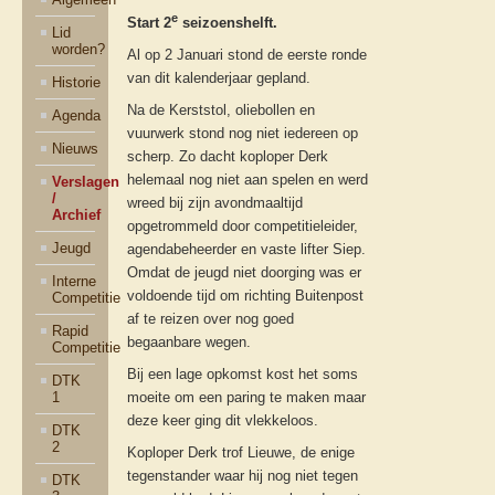
e
Start 2
seizoenshelft.
Lid
worden?
Al op 2 Januari stond de eerste ronde
van dit kalenderjaar gepland.
Historie
Na de Kerststol, oliebollen en
Agenda
vuurwerk stond nog niet iedereen op
Nieuws
scherp. Zo dacht koploper Derk
helemaal nog niet aan spelen en werd
Verslagen
/
wreed bij zijn avondmaaltijd
Archief
opgetrommeld door competitieleider,
Jeugd
agendabeheerder en vaste lifter Siep.
Omdat de jeugd niet doorging was er
Interne
voldoende tijd om richting Buitenpost
Competitie
af te reizen over nog goed
Rapid
begaanbare wegen.
Competitie
Bij een lage opkomst kost het soms
DTK
1
moeite om een paring te maken maar
deze keer ging dit vlekkeloos.
DTK
2
Koploper Derk trof Lieuwe, de enige
tegenstander waar hij nog niet tegen
DTK