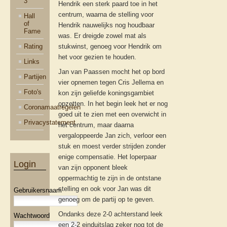
3
Hendrik een sterk paard toe in het
centrum, waarna de stelling voor
Hall
of
Hendrik nauwelijks nog houdbaar
Fame
was. Er dreigde zowel mat als
Rating
stukwinst, genoeg voor Hendrik om
het voor gezien te houden.
Links
Jan van Paassen mocht het op bord
Partijen
vier opnemen tegen Cris Jellema en
Foto's
kon zijn geliefde koningsgambiet
opzetten. In het begin leek het er nog
Coronamaatregelen
goed uit te zien met een overwicht in
Privacystatement
het centrum, maar daarna
vergaloppeerde Jan zich, verloor een
stuk en moest verder strijden zonder
enige compensatie. Het loperpaar
Login
van zijn opponent bleek
oppermachtig te zijn in de ontstane
stelling en ook voor Jan was dit
Gebruikersnaam
genoeg om de partij op te geven.
Ondanks deze 2-0 achterstand leek
Wachtwoord
een 2-2 einduitslag zeker nog tot de