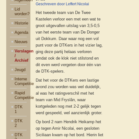
Geschreven door Leffert Nicolai
Lid
Het tweede team van De Twee
worden?
Kastelen verloor een met een wat te
Historie
groot uitgevallen uitslag van 3,5-0,5
van het eerste team van De Donger
Agenda
uit Dokkum. Daar waar nog een vol
Nieuws
punt voor de DTKers in het vizier lag,
Verslagen
ging deze partij helaas verloren
/
omdat ook de klok niet stilstond en
Archief
dit even werd vergeten door één van
Jeugd
de DTK-spelers.
Interne
Dat het voor de DTKers een lastige
Competitie
avond zou worden was wel duidelijk,
Rapid
al was het ratingverschil met het
Competitie
team van Mid Fryslân, waar
kortgeleden nog met 2-2 gelijk tegen
DTK
1
werd gespeeld, wel aanzienlijk groter.
DTK
Op bord 2 nam Hendrik Heikamp het
2
op tegen Amir Nicolai, een gesloten
DTK
Siciliaan kwam op het bord. Hierin liet