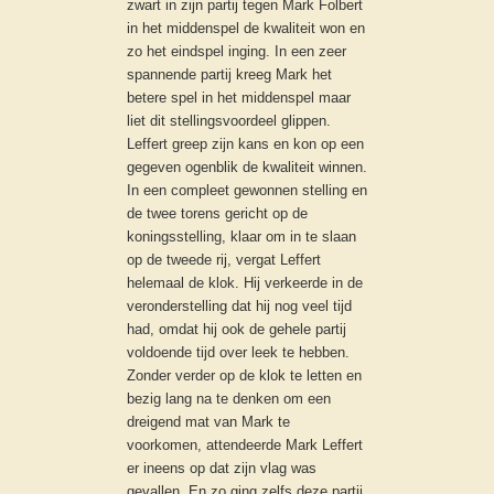
zwart in zijn partij tegen Mark Folbert
in het middenspel de kwaliteit won en
zo het eindspel inging. In een zeer
spannende partij kreeg Mark het
betere spel in het middenspel maar
liet dit stellingsvoordeel glippen.
Leffert greep zijn kans en kon op een
gegeven ogenblik de kwaliteit winnen.
In een compleet gewonnen stelling en
de twee torens gericht op de
koningsstelling, klaar om in te slaan
op de tweede rij, vergat Leffert
helemaal de klok. Hij verkeerde in de
veronderstelling dat hij nog veel tijd
had, omdat hij ook de gehele partij
voldoende tijd over leek te hebben.
Zonder verder op de klok te letten en
bezig lang na te denken om een
dreigend mat van Mark te
voorkomen, attendeerde Mark Leffert
er ineens op dat zijn vlag was
gevallen. En zo ging zelfs deze partij