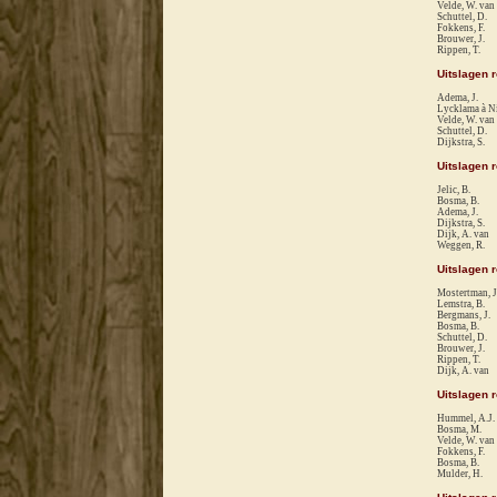
Velde, W. van
Schuttel, D.
Fokkens, F.
Brouwer, J.
Rippen, T.
Uitslagen 
Adema, J.
Lycklama à Ni
Velde, W. van
Schuttel, D.
Dijkstra, S.
Uitslagen 
Jelic, B.
Bosma, B.
Adema, J.
Dijkstra, S.
Dijk, A. van
Weggen, R.
Uitslagen 
Mostertman, J
Lemstra, B.
Bergmans, J.
Bosma, B.
Schuttel, D.
Brouwer, J.
Rippen, T.
Dijk, A. van
Uitslagen 
Hummel, A.J.
Bosma, M.
Velde, W. van
Fokkens, F.
Bosma, B.
Mulder, H.