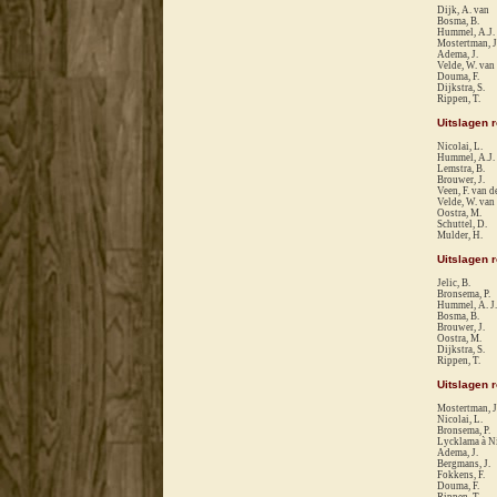
Dijk, A. van
Bosma, B.
Hummel, A.J.
Mostertman, J
Adema, J.
Velde, W. van
Douma, F.
Dijkstra, S.
Rippen, T.
Uitslagen 
Nicolai, L.
Hummel, A.J.
Lemstra, B.
Brouwer, J.
Veen, F. van d
Velde, W. van
Oostra, M.
Schuttel, D.
Mulder, H.
Uitslagen 
Jelic, B.
Bronsema, P.
Hummel, A. J
Bosma, B.
Brouwer, J.
Oostra, M.
Dijkstra, S.
Rippen, T.
Uitslagen 
Mostertman, J
Nicolai, L.
Bronsema, P.
Lycklama à Ni
Adema, J.
Bergmans, J.
Fokkens, F.
Douma, F.
Rippen, T.