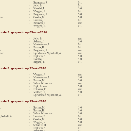
-
Bronsema, P.
0-1
-
Jelic, B.
0-1
-
Nicolai, L.
1-0
.
-
Weggen, J.
0-1
-
Bergmans, J.
1-0
 der
-
Oostra, M.
1-0
-
Lemstra, B.
0-1
-
Brouwer, J.
rem
-
Weggen, R.
0-1
ronde 9, gespeeld op 05-nov-2010
-
Jelic, B.
rem
-
Adema, J.
1-0
-
Mostertman, J.
0-1
-
Bosma, B.
0-1
er
-
Bergmans, J.
rem
 der
-
Lycklama à Nijheholt, A.
rem
-
Dijkstra, S.
1-0
-
Douma, F.
1-0
-
Rippen, T.
0-1
ronde 8, gespeeld op 22-okt-2010
-
Weggen, J.
rem
-
Mostertman, J.
1-0
.
-
Bosma, M.
1-0
-
Velde, W. van der
rem
-
Dijk, A. van
1-0
-
Fokkens, F.
rem
-
Mulder, H.
1-0
-
Lycklama à Nijheholt, A.
0-1
ronde 7, gespeeld op 15-okt-2010
.
-
Bosma, M.
1-0
-
Bosma, B.
1-0
-
Velde, W. van der
1-0
jheholt, A.
-
Lemstra, B.
0-1
-
Oostra, M.
1-0
-
Weggen, R.
1-0
-
Schuttel, D.
rem
-
Dijkstra, S.
0-1
-
Brouwer, J.
0-1