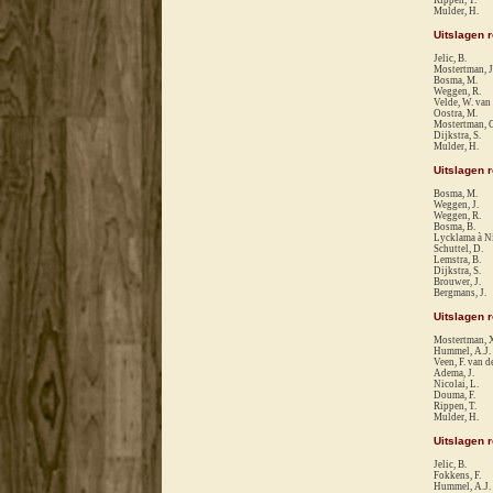
Mulder, H.
Uitslagen 
Jelic, B.
Mostertman, J
Bosma, M.
Weggen, R.
Velde, W. van
Oostra, M.
Mostertman, 
Dijkstra, S.
Mulder, H.
Uitslagen 
Bosma, M.
Weggen, J.
Weggen, R.
Bosma, B.
Lycklama à Ni
Schuttel, D.
Lemstra, B.
Dijkstra, S.
Brouwer, J.
Bergmans, J.
Uitslagen 
Mostertman, 
Hummel, A.J.
Veen, F. van d
Adema, J.
Nicolai, L.
Douma, F.
Rippen, T.
Mulder, H.
Uitslagen 
Jelic, B.
Fokkens, F.
Hummel, A.J.