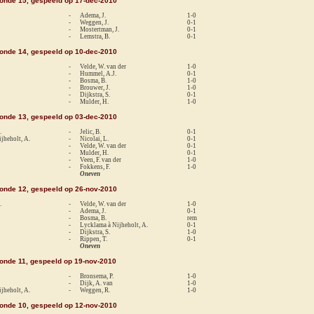
ronde 15, gespeeld op 17-dec-2010
-
Adema, J.
1-0
-
Weggen, J.
0-1
-
Mostertman, J.
0-1
-
Lemstra, B.
0-1
ronde 14, gespeeld op 10-dec-2010
-
Velde, W. van der
1-0
-
Hummel, A.J.
0-1
-
Bosma, B.
1-0
-
Brouwer, J.
1-0
-
Dijkstra, S.
0-1
-
Mulder, H.
1-0
ronde 13, gespeeld op 03-dec-2010
.
-
Jelic, B.
0-1
jheholt, A.
-
Nicolai, L.
0-1
-
Velde, W. van der
0-1
-
Mulder, H.
0-1
-
Veen, F. van der
1-0
-
Fokkens, F.
1-0
Oneven
ronde 12, gespeeld op 26-nov-2010
.
-
Velde, W. van der
1-0
-
Adema, J.
0-1
-
Bosma, B.
rem
-
Lycklama à Nijheholt, A.
0-1
-
Dijkstra, S.
1-0
-
Rippen, T.
0-1
Oneven
ronde 11, gespeeld op 19-nov-2010
-
Bronsema, P.
1-0
-
Dijk, A. van
1-0
jheholt, A.
-
Weggen, R.
1-0
ronde 10, gespeeld op 12-nov-2010