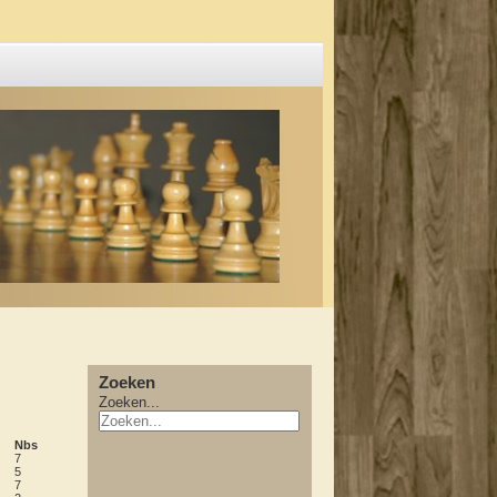
Zoeken
Zoeken...
Nbs
7
5
7