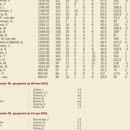
ema, P.
1919,00
117
20
13
1
6
67,5
192
-2
, J.
1830,67
116
17
9
1
6
55,9
177
1
i, L.
1780,83
115
18
7
6
4
55,6
186,5
2
rtman, J.
1768,50
114
21
10
2
8
52,4
219,5
1
ra, B.
1734,67
113
20
11
3
6
62,5
182,5
-2
 F. van der
1528,50
112
10
6
2
2
70,0
75,5
0
rtman, X.
1522,67
111
3
2
0
1
66,7
26
-1
ns, F.
1500,17
110
18
6
6
6
50,0
132
0
a, M.
1462,00
109
20
5
8
7
45,0
189,5
-2
, B.
1438,50
108
20
6
5
9
42,5
199
2
el, D.
1432,67
107
10
3
5
2
55,0
87
0
, W. van der
1428,83
106
19
6
6
7
47,4
169
1
ma à Nijeholt, A.
1409,50
105
16
6
3
7
46,9
141,5
0
ans, J.
1343,00
104
11
3
2
6
36,4
92,5
-1
ra, S.
1337,50
103
22
5
8
9
40,9
159,5
-2
er, J.
1215,00
102
19
6
2
11
36,8
126
1
n, T.
1093,83
101
23
7
1
15
32,6
163
1
r, H.
1065,33
100
17
5
2
10
35,3
112,5
1
a, M.
1060,00
99
17
5
1
11
32,4
129
-1
n, R.
1021,00
98
12
4
0
8
33,3
95,5
-2
, F.
884,00
97
9
2
0
7
22,2
76
1
, F.
864,00
96
3
0
0
3
0,0
17,5
-1
A. van
846,67
95
12
2
1
9
20,8
83
0
ronde 30, gespeeld op 06-mei-2011
-
Adema, J.
1-0
-
Hummel, A.J.
1-0
-
Fokkens, F.
rem
.
-
Bosma, B.
1-0
 der
-
Bosma, M.
rem
-
Dijkstra, S.
1-0
-
Oostra, M.
1-0
ronde 29, gespeeld op 21-apr-2011
-
Mostertman, J.
1-0
 der
-
Lemstra, B.
0-1
er
-
Dijkstra, S.
1-0
-
Bosma, B.
0-1