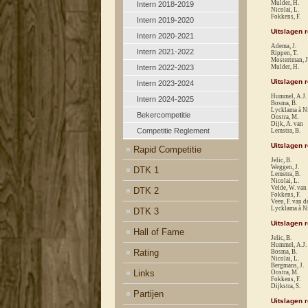
Mulder, H.
Intern 2018-2019
Nicolai, L.
Fokkens, F.
Intern 2019-2020
Uitslagen 
Intern 2020-2021
Adema, J.
Intern 2021-2022
Rippen, T.
Mostertman, J
Intern 2022-2023
Mulder, H.
Uitslagen 
Intern 2023-2024
Hummel, A.J.
Intern 2024-2025
Bosma, B.
Lycklama à Ni
Bekercompetitie
Oostra, M.
Dijk, A. van
Competitie Reglement
Lemstra, B.
Uitslagen 
Rapid Competitie
Jelic, B.
Weggen, J.
DTK 1
Lemstra, B.
Nicolai, L.
Velde, W. van
DTK 2
Fokkens, F.
Veen, F. van d
Lycklama à Ni
DTK 3
Uitslagen 
Hall of Fame
Jelic, B.
Hummel, A.J.
Rating
Bosma, B.
Nicolai, L.
Bergmans, J.
Links
Oostra, M.
Fokkens, F.
Dijkstra, S.
Partijen
Uitslagen 