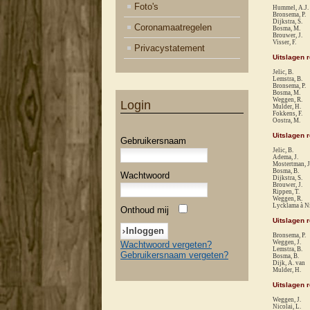
Foto's
Hummel, A.J.
Bronsema, P.
Dijkstra, S.
Coronamaatregelen
Bosma, M.
Brouwer, J.
Visser, F.
Privacystatement
Uitslagen 
Jelic, B.
Lemstra, B.
Bronsema, P.
Bosma, M.
Weggen, R.
Login
Mulder, H.
Fokkens, F.
Oostra, M.
Uitslagen 
Gebruikersnaam
Jelic, B.
Adema, J.
Mostertman, J
Bosma, B.
Wachtwoord
Dijkstra, S.
Brouwer, J.
Rippen, T.
Weggen, R.
Lycklama à Ni
Onthoud mij
Uitslagen 
Bronsema, P.
Weggen, J.
Wachtwoord vergeten?
Lemstra, B.
Gebruikersnaam vergeten?
Bosma, B.
Dijk, A. van
Mulder, H.
Uitslagen 
Weggen, J.
Nicolai, L.