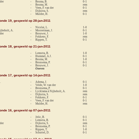
 der
-
Bosma, B.
0-1
-
Bosma, M.
rem
-
Veen, F. van der
0-1
-
Dijkstra, S.
rem
-
Mulder, H.
0-1
ronde 19, gespeeld op 28-jan-2011
-
Nicolai, L.
1-0
jheholt, A.
-
Mostertman, J.
0-1
 der
-
Brouwer, J.
1-0
-
Fokkens, F.
rem
-
Rippen, T.
0-1
ronde 18, gespeeld op 21-jan-2011
-
Lemstra, B.
1-0
-
Hummel, A.J.
0-1
-
Bosma, M.
1-0
-
Bronsema, P.
0-1
-
Brouwer, J.
0-1
Oneven
ronde 17, gespeeld op 14-jan-2011
.
-
Adema, J.
0-1
-
Velde, W. van der
1-0
-
Bronsema, P.
0-1
-
Lycklama à Nijheholt, A.
rem
-
Dijkstra, S.
rem
-
Fokkens, F.
0-1
-
Veen, F. van der
0-1
-
Mulder, H.
rem
ronde 16, gespeeld op 07-jan-2011
-
Jelic, B.
0-1
-
Lemstra, B.
0-1
 der
-
Dijkstra, S.
rem
-
Bronsema, P.
0-1
-
Rippen, T.
1-0
-
Schuttel, D.
0-1