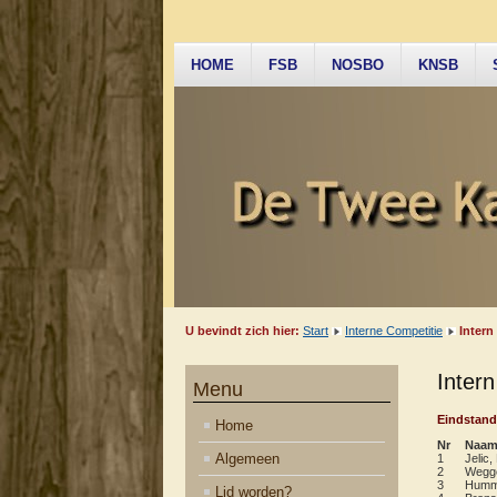
HOME
FSB
NOSBO
KNSB
U bevindt zich hier:
Start
Interne Competitie
Intern
Inter
Menu
Eindstand
Home
Nr
Naa
Algemeen
1
Jelic,
2
Wegge
3
Humme
Lid worden?