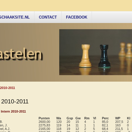
SCHAAKSITE.NL
CONTACT
FACEBOOK
 2010-2011
n 2010-2011
 Intern 2010-2011
m
Punten
Wa
Gsp
Gw
Rm
Vl
Perc
WP
Kl
 B.
2600,00
120
20
15
4
1
85,0
207,5
2
n, J.
2275,83
119
14
11
1
1
82,1
163
0
l, A.J.
2165,00
118
19
12
2
5
68,4
211,5
1