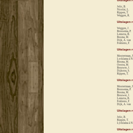
Uitslagen 
Jelic, B.
Nicolai, L.
Rippen, T.
Weggen, R.
Uitslagen 
Weggen, J.
Bronsema, P.
Lemstra, B.
Bosma, M.
Dijk, A. van
Fokkens, F.
Uitslagen 
Mostertman, J
Lycklama à Ni
Bosma, M.
Oostra, M.
Brouwer, J.
Dijkstra, S.
Rippen, T.
Uitslagen 
Mostertman, J
Bronsema, P.
Bosma, M.
Brouwer, J.
Lemstra, B.
Fokkens, F.
Dijk, A. van
Uitslagen 
Jelic, B.
Rippen, T.
Lycklama à Ni
Uitslagen 