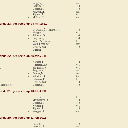
-
Weggen, J.
rem
-
Lemstra, B.
1-0
-
Oostra, M.
1-0
-
Fokkens, F.
rem
-
Rippen, T.
0-1
-
Mulder, H.
0-1
ronde 23, gespeeld op 04-mrt-2011
-
Lycklama à Nijheholt, A.
1-0
-
Weggen, J.
0-1
-
Schuttel, D.
1-0
-
Bergmans, J.
1-0
-
Velde, W. van der
0-1
-
Veen, F. van der
rem
-
Dijk, A. van
1-0
Oneven
ronde 22, gespeeld op 25-feb-2011
-
Nicolai, L.
1-0
-
Hummel, A.J.
0-1
.
-
Bronsema, P.
0-1
-
Bergmans, J.
rem
-
Bosma, M.
rem
-
Schuttel, D.
0-1
-
Fokkens, F.
0-1
-
Dijk, A. van
1-0
jheholt, A.
-
Oostra, M.
1-0
ronde 21, gespeeld op 18-feb-2011
-
Jelic, B.
0-1
-
Mostertman, J.
1-0
-
Oostra, M.
1-0
-
Nicolai, L.
0-1
-
Rippen, T.
1-0
-
Weggen, R.
0-1
ronde 20, gespeeld op 11-feb-2011
-
Jelic, B.
1-0
-
Lemstra, B.
rem