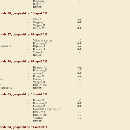
-
Bergmans, J.
1-0
-
Rippen, T.
1-0
Oneven
ronde 28, gespeeld op 15-apr-2011
-
Jelic, B.
rem
-
Weggen, J.
0-1
.
-
Weggen, R.
1-0
-
Oostra, M.
0-1
ronde 27, gespeeld op 08-apr-2011
-
Velde, W. van der
1-0
-
Bronsema, P.
0-1
jheholt, A.
-
Dijkstra, S.
rem
-
Brouwer, J.
0-1
-
Visser, F.
1-0
Oneven
ronde 26, gespeeld op 01-apr-2011
-
Hummel, A.J.
rem
-
Bronsema, P.
1-0
-
Adema, J.
0-1
-
Bosma, M.
rem
 der
-
Mulder, H.
1-0
-
Weggen, R.
1-0
er
-
Dijk, A. van
1-0
jheholt, A.
Oneven
ronde 25, gespeeld op 18-mrt-2011
-
Bosma, M.
1-0
-
Bronsema, P.
0-1
-
Lemstra, B.
0-1
-
Lycklama à Nijheholt, A.
1-0
-
Brouwer, J.
1-0
-
Dijk, A. van
1-0
-
Visser, F.
1-0
Oneven
ronde 24, gespeeld op 11-mrt-2011