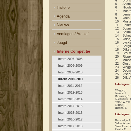
4
Brons
5
Adema
Historie
6
Nicola
7
Moste
8
Lemst
Agenda
9
Veen,
10
Moste
Nieuws
11
Fokke
12
Bosm
13
Bosma
Verslagen / Archief
14
Schutt
15
Velde
Jeugd
16
Lyckla
17
Bergm
18
Dijkst
Interne Competitie
19
Brouw
20
Rippe
Intern 2007-2008
21
Mulde
22
Oostr
Intern 2008-2009
23
Wegge
24
Douma
Intern 2009-2010
25
Visser
26
Dijk, 
Intern 2010-2011
Uitslagen 
Intern 2011-2012
Weggen, J.
Intern 2012-2013
Nicolai, L.
Bronsema, P.
Intern 2013-2014
Mostertman, J
Velde, W. van
Mulder, H.
Intern 2014-2015
Rippen, T.
Intern 2015-2016
Uitslagen 
Intern 2016-2017
Hummel, A.J.
Velde, W. van
Intern 2017-2018
Veen, F. van d
Oostra, M.