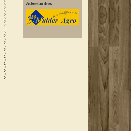
2
Advertenties
6
5
5
0
3
8
2
4
5
3
3
3
5
3
3
2
0
1
0
0
0
0