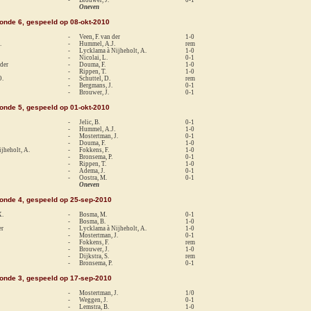
Oneven
ronde 6, gespeeld op 08-okt-2010
-
Veen, F. van der
1-0
.
-
Hummel, A.J.
rem
-
Lycklama à Nijheholt, A.
1-0
-
Nicolai, L.
0-1
 der
-
Douma, F.
1-0
-
Rippen, T.
1-0
O.
-
Schuttel, D.
rem
-
Bergmans, J.
0-1
-
Brouwer, J.
0-1
ronde 5, gespeeld op 01-okt-2010
-
Jelic, B.
0-1
-
Hummel, A.J.
1-0
-
Mostertman, J.
0-1
-
Douma, F.
1-0
jheholt, A.
-
Fokkens, F.
1-0
-
Bronsema, P.
0-1
-
Rippen, T.
1-0
-
Adema, J.
0-1
-
Oostra, M.
0-1
Oneven
ronde 4, gespeeld op 25-sep-2010
X.
-
Bosma, M.
0-1
-
Bosma, B.
1-0
er
-
Lycklama à Nijheholt, A.
1-0
-
Mostertman, J.
0-1
-
Fokkens, F.
rem
-
Brouwer, J.
1-0
-
Dijkstra, S.
rem
-
Bronsema, P.
0-1
ronde 3, gespeeld op 17-sep-2010
-
Mostertman, J.
1/0
-
Weggen, J.
0-1
-
Lemstra, B.
1-0