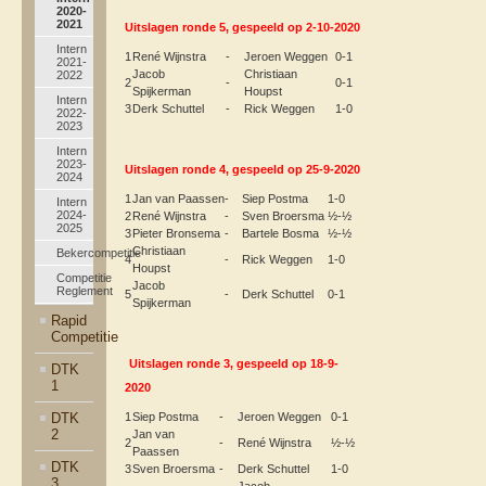
2020-
2021
Uitslagen ronde 5, gespeeld op 2-10-2020
Intern
1
René Wijnstra
-
Jeroen Weggen
0-1
2021-
Jacob
Christiaan
2022
2
-
0-1
Spijkerman
Houpst
Intern
3
Derk Schuttel
-
Rick Weggen
1-0
2022-
2023
Intern
2023-
Uitslagen ronde 4, gespeeld op 25-9-2020
2024
1
Jan van Paassen
-
Siep Postma
1-0
Intern
2024-
2
René Wijnstra
-
Sven Broersma
½-½
2025
3
Pieter Bronsema
-
Bartele Bosma
½-½
Christiaan
Bekercompetitie
4
-
Rick Weggen
1-0
Houpst
Competitie
Jacob
Reglement
5
-
Derk Schuttel
0-1
Spijkerman
Rapid
Competitie
Uitslagen ronde 3, gespeeld op 18-9-
DTK
1
2020
DTK
1
Siep Postma
-
Jeroen Weggen
0-1
2
Jan van
2
-
René Wijnstra
½-½
Paassen
DTK
3
Sven Broersma
-
Derk Schuttel
1-0
3
Jacob