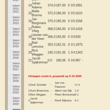
Johan
14
374,0
187,0
0
0
0
0
1891
B
Intern
Adema
2011-
Melle
2012
15
372,0
186,0
0
0
0
0
1610
A
Bosma
Intern
Jan
2012-
16
370,0
185,0
0
0
0
0
1558
A
Bergmans
2013
Ruben
17
368,0
184,0
0
0
0
0
1418
B
Intern
Vlieg
2013-
Lieuwe van
2014
18
366,0
183,0
0
0
0
0
830
B
der Veen
Intern
Bart
2014-
19
303,3
182,0
1
0
0
1
1975
1771
B
2015
Lemstra
Rick
Intern
20
240,3
181,0
5
1
0
4
1343
1300
B
Weggen
2015-
2016
Jacob
21
0,0
180,0
6
0
0
6
997
1134
B
Spijkerman
Intern
2016-
2017
Intern
Uitslagen ronde 6, gespeeld op 9-10-2020
2017-
2018
Jan van
1
Derk Schuttel
-
½-½
Intern
Paassen
2018-
2
Sven Broersma
-
Albert van Dijk
1-0
2019
3
Rick Weggen
-
Pieter Bronsema
0-1
Intern
Jacob
4
-
René Wijnstra
0-1
2019-
Spijkerman
2020
Intern