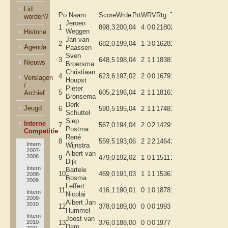
Lid
Po Naam
Score
Wrde
Prt
W
R
V
Rtg
TPR
Cat.
worden?
Jeroen
1
898,3
200,0
4
4
0
0
2180
2066
A
Weggen
Historie
Jan van
2
682,0
199,0
4
1
3
0
1628
1718
A
Agenda
Paassen
Sven
3
648,5
198,0
4
2
1
1
1838
1719
A
Nieuws
Broersma
Christiaan
4
623,6
197,0
2
2
0
0
1679
1580
B
Verslagen
Houpst
/
Pieter
5
605,2
196,0
4
2
1
1
1816
1818
A
Archief
Bronsema
Derk
Jeugd
6
590,5
195,0
4
2
1
1
1748
1545
A
Schuttel
Siep
Interne
7
567,0
194,0
4
2
0
2
1429
1560
B
Postma
Competitie
René
8
559,5
193,0
6
2
2
2
1464
1569
B
Intern
Wijnstra
2007-
Albert van
2008
9
479,0
192,0
2
1
0
1
1511
1696
B
Dijk
Intern
Bartele
10
469,0
191,0
3
1
1
1
1536
1439
A
2008-
Bosma
2009
Leffert
11
416,1
190,0
1
0
1
0
1878
1614
B
Intern
Nicolai
2009-
Albert Jan
2010
12
378,0
189,0
0
0
0
0
1993
B
Hummel
Intern
Joost van
2010-
13
376,0
188,0
0
0
0
0
1977
B
Dam
2011