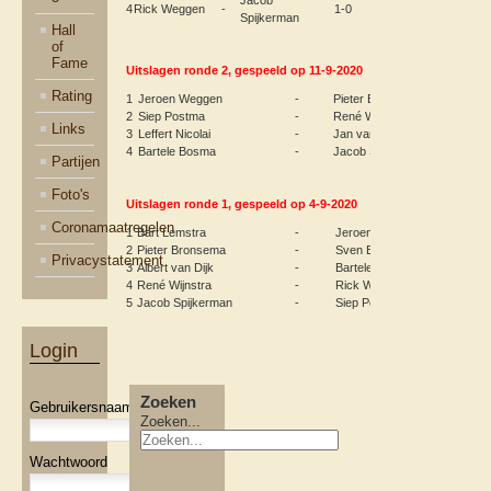
4
Rick Weggen
-
1-0
Spijkerman
Hall
of
Fame
Uitslagen ronde 2, gespeeld op 11-9-2020
Rating
1
Jeroen Weggen
-
Pieter Bronsema
2
Siep Postma
-
René Wijnstra
Links
3
Leffert Nicolai
-
Jan van Paassen
4
Bartele Bosma
-
Jacob Spijkerman
Partijen
Foto's
Uitslagen ronde 1, gespeeld op 4-9-2020
Coronamaatregelen
1
Bart Lemstra
-
Jeroen Weggen
2
Pieter Bronsema
-
Sven Broersma
Privacystatement
3
Albert van Dijk
-
Bartele Bosma
4
René Wijnstra
-
Rick Weggen
5
Jacob Spijkerman
-
Siep Postma
Login
Zoeken
Gebruikersnaam
Zoeken...
Wachtwoord