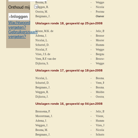
Bosma, B.
-
Weggen, J.
Onthoud mij
Weggen, R.
-
Nicolai, F.
Oostra, M.
-
Postma, L.
Bergmans, J.
Oneven
Wachtwoord
Uitslagen ronde 18, gespeeld op 25-jan-2008
vergeten?
Gebruikersnaam
Vrieze, M.K. de
-
Jelic, B.
vergeten?
Adema, J.
-
Bronsema, P.
Nicolai, L.
-
Mostertman, J.
Schuttel, D.
-
Hummel, A.J.
Nicolai, F.
-
Weggen, J.
Vries, J.S. de
-
Bergmans, J.
Veen, R.F. van der
-
Brouwer, J.
Dijkstra, S.
-
Weggen, R.
Uitslagen ronde 17, gespeeld op 18-jan-2008
Nicolai, L.
-
Bosma, B.
Schuttel, D.
-
Veen, R.F. van der
Bergmans, J.
-
Bosma, M.
Weggen, R.
-
Mulder, H.
Dijkstra, J.
-
Oostra, M.
Uitslagen ronde 16, gespeeld op 04-jan-2008
Bronsema, P.
-
Jelic, B.
Mostertman, J.
-
Vrieze, M.K. de
Adema, J.
-
Hummel, A.J.
Weggen, J.
-
Vries, Jaap de
Bosma, M.
-
Nicolai, L.
Bergmans, J.
-
Schuttel, D.