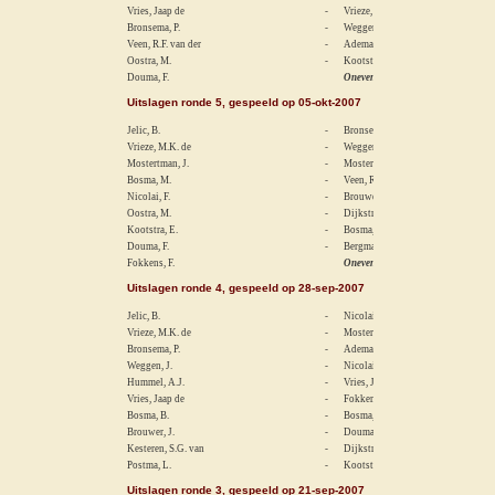
Vries, Jaap de
-
Vrieze, M.K. de
Bronsema, P.
-
Weggen, J.
Veen, R.F. van der
-
Adema, J.
Oostra, M.
-
Kootstra, E.
Douma, F.
Oneven
Uitslagen ronde 5, gespeeld op 05-okt-2007
Jelic, B.
-
Bronsema, P.
Vrieze, M.K. de
-
Weggen, J.
Mostertman, J.
-
Mostertman, X.
Bosma, M.
-
Veen, R.F. van der
Nicolai, F.
-
Brouwer, J.
Oostra, M.
-
Dijkstra, S.
Kootstra, E.
-
Bosma, B.
Douma, F.
-
Bergmans, J.
Fokkens, F.
Oneven
Uitslagen ronde 4, gespeeld op 28-sep-2007
Jelic, B.
-
Nicolai, L.
Vrieze, M.K. de
-
Mostertman, J.
Bronsema, P.
-
Adema, J.
Weggen, J.
-
Nicolai, F.
Hummel, A.J.
-
Vries, J.S. de
Vries, Jaap de
-
Fokkens, F.
Bosma, B.
-
Bosma, M.
Brouwer, J.
-
Douma, F.
Kesteren, S.G. van
-
Dijkstra, S.
Postma, L.
-
Kootstra, E.
Uitslagen ronde 3, gespeeld op 21-sep-2007