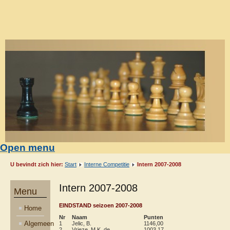
Open menu
U bevindt zich hier:
Start
Interne Competitie
Intern 2007-2008
Intern 2007-2008
Menu
EINDSTAND seizoen 2007-2008
Home
Nr
Naam
Punten
Wa
Gsp
Gw
R
Algemeen
1
Jelic, B.
1146,00
60
18
12
5
2
Vrieze, M.K. de
1003,17
59
19
10
4