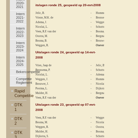
2020-
itslagen ronde 25, gespeeld op 20-mrt-2008
2021
Jelic, B.
-
Hummel, A.J.
Intern
2021-
Vrieze, M.K. de
-
Bronsema, P.
2022
Adema, J.
-
Weggen, J.
Nicolai, L.
-
Schuttel, D.
Intern
Veen, R.F. van der
-
Bosma, M.
2022-
2023
Oostra, M.
-
Bergmans, J.
Bosma, B.
-
Brouwer, J.
Intern
Weggen, R.
Oneven
2023-
2024
Uitslagen ronde 24, gespeeld op 14-mrt-
Intern
2008
2024-
2025
Vries, Jaap de
-
Jelic, B.
Bronsema, P.
-
Schuttel, D.
Bekercompetitie
Nicolai, L.
-
Adema, J.
Competitie
Weggen, J.
-
Hummel, A.J.
Reglement
Brouwer, J.
-
Nicolai, F.
Postma, L.
-
Dijkstra, S.
Rapid
Mulder, H.
-
Bergmans, J.
Competitie
Veen, R.F. van der
Oneven
DTK
Uitslagen ronde 23, gespeeld op 07-mrt-
1
2008
Veen, R.F. van der
-
Weggen, J.
DTK
Bosma, M.
-
Nicolai, F.
2
Weggen, R.
-
Oostra, M.
Mulder, H.
-
Bosma, B.
DTK
Dijkstra, S.
-
Schuttel, D.
3