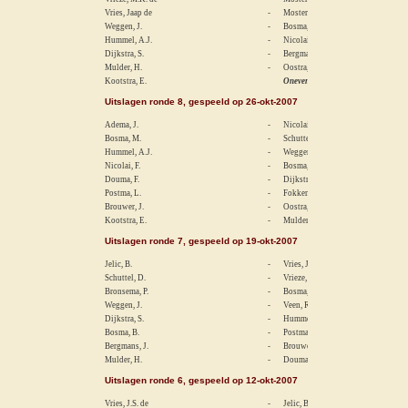
Vries, Jaap de
-
Mostertman, J.
Weggen, J.
-
Bosma, B.
Hummel, A.J.
-
Nicolai, F.
Dijkstra, S.
-
Bergmans, J.
Mulder, H.
-
Oostra, M.
Kootstra, E.
Oneven
Uitslagen ronde 8, gespeeld op 26-okt-2007
Adema, J.
-
Nicolai, L.
Bosma, M.
-
Schuttel, D.
Hummel, A.J.
-
Weggen, J.
Nicolai, F.
-
Bosma, B.
Douma, F.
-
Dijkstra, S.
Postma, L.
-
Fokkens, F.
Brouwer, J.
-
Oostra, M.
Kootstra, E.
-
Mulder, H.
Uitslagen ronde 7, gespeeld op 19-okt-2007
Jelic, B.
-
Vries, Jaap de
Schuttel, D.
-
Vrieze, M.K. de
Bronsema, P.
-
Bosma, M.
Weggen, J.
-
Veen, R.F. van der
Dijkstra, S.
-
Hummel, A.J.
Bosma, B.
-
Postma, L.
Bergmans, J.
-
Brouwer, J.
Mulder, H.
-
Douma, F.
Uitslagen ronde 6, gespeeld op 12-okt-2007
Vries, J.S. de
-
Jelic, B.