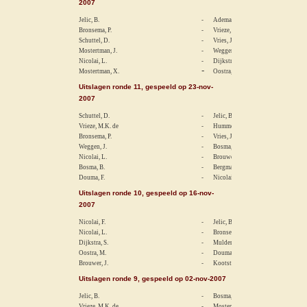
2007
Jelic, B.
-
Adema, J.
Bronsema, P.
-
Vrieze, M.K. de
Schuttel, D.
-
Vries, Jaap de
Mostertman, J.
-
Weggen, J.
Nicolai, L.
-
Dijkstra, S.
-
Mostertman, X.
Oostra, M.
Uitslagen ronde 11, gespeeld op 23-nov-
2007
Schuttel, D.
-
Jelic, B.
Vrieze, M.K. de
-
Hummel, A.J.
Bronsema, P.
-
Vries, J.S. de
Weggen, J.
-
Bosma, M.
Nicolai, L.
-
Brouwer, J.
Bosma, B.
-
Bergmans, J.
Douma, F.
-
Nicolai, F.
Uitslagen ronde 10, gespeeld op 16-nov-
2007
Nicolai, F.
-
Jelic, B.
Nicolai, L.
-
Bronsema, P.
Dijkstra, S.
-
Mulder, H.
Oostra, M.
-
Douma, F.
Brouwer, J.
-
Kootstra, E.
Uitslagen ronde 9, gespeeld op 02-nov-2007
Jelic, B.
-
Bosma, M.
Vrieze, M.K. de
-
Mostertman, X.