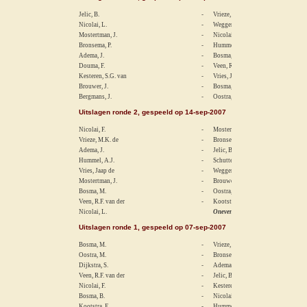
Jelic, B.
-
Vrieze, M.K. de
Nicolai, L.
-
Weggen, J.
Mostertman, J.
-
Nicolai, F.
Bronsema, P.
-
Hummel, A.J.
Adema, J.
-
Bosma, M.
Douma, F.
-
Veen, R.F. van der
Kesteren, S.G. van
-
Vries, Jaap de
Brouwer, J.
-
Bosma, B.
Bergmans, J.
-
Oostra, M.
Uitslagen ronde 2, gespeeld op 14-sep-2007
Nicolai, F.
-
Mostertman, X.
Vrieze, M.K. de
-
Bronsema, P.
Adema, J.
-
Jelic, B.
Hummel, A.J.
-
Schuttel, D.
Vries, Jaap de
-
Weggen, J.
Mostertman, J.
-
Brouwer, J.
Bosma, M.
-
Oostra, M.
Veen, R.F. van der
-
Kootstra, E.
Nicolai, L.
Oneven
Uitslagen ronde 1, gespeeld op 07-sep-2007
Bosma, M.
-
Vrieze, M.K. de
Oostra, M.
-
Bronsema, P.
Dijkstra, S.
-
Adema, J.
Veen, R.F. van der
-
Jelic, B.
Nicolai, F.
-
Kesteren, S.G. van
Bosma, B.
-
Nicolai, L.
Kootstra, E.
-
Hummel, A.J.