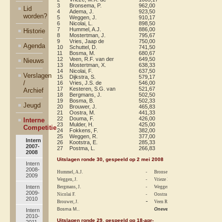
3
Bronsema, P.
962,00
58
22
12
2
Lid
4
Adema, J.
923,50
57
15
9
1
worden?
5
Weggen, J.
910,17
56
21
10
6
6
Nicolai, L.
898,50
55
16
9
3
7
Hummel, A.J.
886,00
54
18
8
6
Historie
8
Mostertman, J.
795,67
53
10
5
2
9
Vries, Jaap de
750,00
52
12
7
1
Agenda
10
Schuttel, D.
741,50
51
17
4
7
11
Bosma, M.
680,67
50
17
5
5
12
Veen, R.F. van der
649,50
49
15
6
4
Nieuws
13
Mostertman, X.
638,33
48
5
2
2
14
Nicolai, F.
637,50
47
21
8
5
Verslagen
15
Dijkstra, S.
579,17
46
20
7
6
/
16
Vries, J.S. de
546,00
45
5
2
0
17
Kesteren, S.G. van
521,67
44
3
0
1
Archief
18
Bergmans, J.
502,50
43
15
4
3
19
Bosma, B.
502,33
42
19
6
4
Jeugd
20
Brouwer, J.
465,83
41
16
5
2
21
Oostra, M.
441,33
40
21
8
0
22
Douma, F.
426,00
39
7
2
1
Interne
23
Mulder, H.
425,00
38
13
4
2
Competitie
24
Fokkens, F.
382,00
37
2
1
0
25
Weggen, R.
377,00
36
10
3
0
Intern
26
Kootstra, E.
285,33
35
7
0
1
2007-
27
Postma, L.
266,83
34
8
0
1
2008
Uitslagen ronde 30, gespeeld op 2 mei 2008
Intern
2008-
Hummel, A.J.
-
Bronsema P.
2009
Weggen, J.
-
Vrieze M.K.
Intern
Bergmans, J.
-
Weggen R.
2009-
Nicolai F.
-
Oostra M.
2010
-
Brouwer, J.
Veen R.F. van der
Bosma M..
Oneven
Intern
2010-
Uitslagen ronde 29, gespeeld op 18-apr-
2011