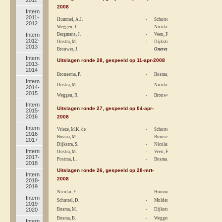
2008
Intern
2011-
Hummel, A.J.
-
Schuttel, D.
2012
Weggen, J.
-
Nicolai, F.
Intern
Bergmans, J.
-
Veen, R.F. van der
2012-
Oostra, M.
-
Dijkstra, S.
2013
Brouwer, J.
Oneven
Intern
Uitslagen ronde 28, gespeeld op 11-apr-2008
2013-
2014
Bronsema, P.
-
Bosma, B.
Intern
Oostra, M.
-
Nicolai, L.
2014-
2015
Weggen, R.
-
Brouwer, J.
Intern
Uitslagen ronde 27, gespeeld op 04-apr-
2015-
2016
2008
Intern
Vrieze, M.K. de
-
Schuttel, D.
2016-
Bosma, M.
-
Bronsema, P.
2017
Dijkstra, S.
-
Nicolai, F.
Intern
Oostra, M.
-
Veen, R.F. van der
2017-
Postma, L.
-
Bosma, B.
2018
Uitslagen ronde 26, gespeeld op 28-mrt-
Intern
2008
2018-
2019
Nicolai, F.
-
Hummel, A.J.
Intern
Schuttel, D.
-
Mulder, H.
2019-
2020
Bosma, M.
-
Dijkstra, S.
Bosma, B.
-
Weggen, R.
Intern