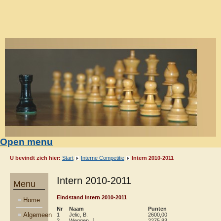
Open menu
U bevindt zich hier:
Start
Interne Competitie
Intern 2010-2011
Intern 2010-2011
Menu
Eindstand Intern 2010-2011
Home
Nr
Naam
Punten
Wa
Gsp
Gw
Algemeen
1
Jelic, B.
2600,00
120
20
15
2
Weggen, J.
2275,83
119
14
11