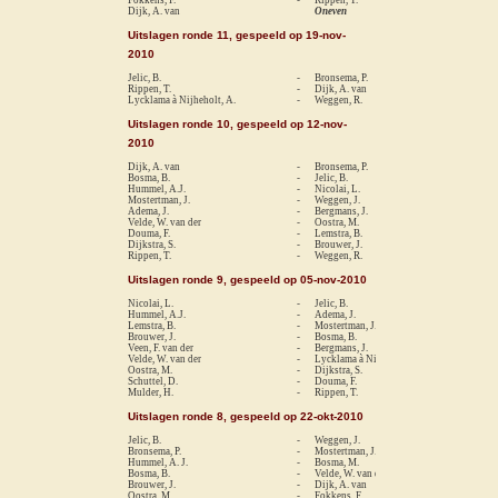
Dijk, A. van
Oneven
Uitslagen ronde 11, gespeeld op 19-nov-
2010
Jelic, B.
-
Bronsema, P.
1-
Rippen, T.
-
Dijk, A. van
1-
Lycklama à Nijheholt, A.
-
Weggen, R.
1-
Uitslagen ronde 10, gespeeld op 12-nov-
2010
Dijk, A. van
-
Bronsema, P.
0-
Bosma, B.
-
Jelic, B.
0-
Hummel, A.J.
-
Nicolai, L.
1-
Mostertman, J.
-
Weggen, J.
0-
Adema, J.
-
Bergmans, J.
1-
Velde, W. van der
-
Oostra, M.
1-
Douma, F.
-
Lemstra, B.
0-
Dijkstra, S.
-
Brouwer, J.
re
Rippen, T.
-
Weggen, R.
0-
Uitslagen ronde 9, gespeeld op 05-nov-2010
Nicolai, L.
-
Jelic, B.
re
Hummel, A.J.
-
Adema, J.
1-
Lemstra, B.
-
Mostertman, J.
0-
Brouwer, J.
-
Bosma, B.
0-
Veen, F. van der
-
Bergmans, J.
re
Velde, W. van der
-
Lycklama à Nijheholt, A.
re
Oostra, M.
-
Dijkstra, S.
1-
Schuttel, D.
-
Douma, F.
1-
Mulder, H.
-
Rippen, T.
0-
Uitslagen ronde 8, gespeeld op 22-okt-2010
Jelic, B.
-
Weggen, J.
re
Bronsema, P.
-
Mostertman, J.
1-
Hummel, A. J.
-
Bosma, M.
1-
Bosma, B.
-
Velde, W. van der
re
Brouwer, J.
-
Dijk, A. van
1-
Oostra, M.
-
Fokkens, F.
re