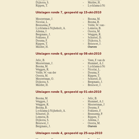
Dijkstra, S.
-
Mulder, H.
1-
Rippen, T.
-
Lycklama à Nijheholt, A.
0-
Uitslagen ronde 7, gespeeld op 15-okt-2010
Mostertman, J.
-
Bosma, M.
1-
Nicolai, L.
-
Bosma, B.
1-
Bronsema, P.
-
Velde, W. van der
1-
Lycklama à Nijheholt, A.
-
Lemstra, B.
0-
Adema, J.
-
Oostra, M.
1-
Bergmans, J.
-
Weggen, R.
1-
Fokkens, F.
-
Schuttel, D.
re
Douma, F.
-
Dijkstra, S.
0-
Rippen, T.
-
Brouwer, J.
0-
Mulder, H.
Oneven
Uitslagen ronde 6, gespeeld op 08-okt-2010
Jelic, B.
-
Veen, F. van der
1-
Mostertman, J.
-
Hummel, A.J.
re
Bosma, M.
-
Lycklama à Nijheholt, A.
1-
Weggen, R.
-
Nicolai, L.
0-
Velde, W. van der
-
Douma, F.
1-
Oostra, M.
-
Rippen, T.
1-
Mostertman, O.
-
Schuttel, D.
re
Dijkstra, S.
-
Bergmans, J.
0-
Mulder, H.
-
Brouwer, J.
0-
Uitslagen ronde 5, gespeeld op 01-okt-2010
Bosma, M.
-
Jelic, B.
0-
Weggen, J.
-
Hummel, A.J.
1-
Weggen, R.
-
Mostertman, J.
0-
Bosma, B.
-
Douma, F.
1-
Lycklama à Nijheholt, A.
-
Fokkens, F.
1-
Schuttel, D.
-
Bronsema, P.
0-
Lemstra, B.
-
Rippen, T.
1-
Dijkstra, S.
-
Adema, J.
0-
Brouwer, J.
-
Oostra, M.
0-
Bergmans, J.
Oneven
Uitslagen ronde 4, gespeeld op 25-sep-2010