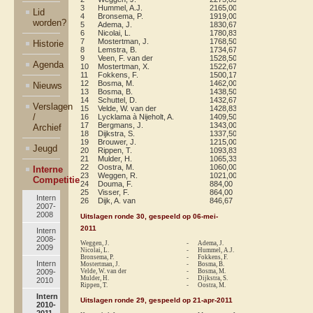
3
Hummel, A.J.
2165,00
118
19
12
Lid
4
Bronsema, P.
1919,00
117
20
13
worden?
5
Adema, J.
1830,67
116
17
9
6
Nicolai, L.
1780,83
115
18
7
7
Mostertman, J.
1768,50
114
21
10
Historie
8
Lemstra, B.
1734,67
113
20
11
9
Veen, F. van der
1528,50
112
10
6
Agenda
10
Mostertman, X.
1522,67
111
3
2
11
Fokkens, F.
1500,17
110
18
6
12
Bosma, M.
1462,00
109
20
5
Nieuws
13
Bosma, B.
1438,50
108
20
6
14
Schuttel, D.
1432,67
107
10
3
Verslagen
15
Velde, W. van der
1428,83
106
19
6
/
16
Lycklama à Nijeholt, A.
1409,50
105
16
6
17
Bergmans, J.
1343,00
104
11
3
Archief
18
Dijkstra, S.
1337,50
103
22
5
19
Brouwer, J.
1215,00
102
19
6
Jeugd
20
Rippen, T.
1093,83
101
23
7
21
Mulder, H.
1065,33
100
17
5
22
Oostra, M.
1060,00
99
17
5
Interne
23
Weggen, R.
1021,00
98
12
4
Competitie
24
Douma, F.
884,00
97
9
2
25
Visser, F.
864,00
96
3
0
Intern
26
Dijk, A. van
846,67
95
12
2
2007-
2008
Uitslagen ronde 30, gespeeld op 06-mei-
2011
Intern
2008-
Weggen, J.
-
Adema, J.
1-
2009
Nicolai, L.
-
Hummel, A.J.
1-
Bronsema, P.
-
Fokkens, F.
re
Intern
Mostertman, J.
-
Bosma, B.
1-
2009-
Velde, W. van der
-
Bosma, M.
re
Mulder, H.
-
Dijkstra, S.
1-
2010
Rippen, T.
-
Oostra, M.
1-
Intern
Uitslagen ronde 29, gespeeld op 21-apr-2011
2010-
2011