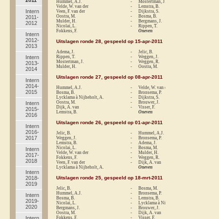
Hummel, A.J.
-
Mostertman, J.
1-
Velde, W. van der
-
Lemstra, B.
0-
Intern
Veen, F. van der
-
Dijkstra, S.
1-
Oostra, M.
-
Bosma, B.
0-
2011-
Mulder, H.
-
Bergmans, J.
1-
2012
Nicolai, L.
-
Rippen, T.
1-
Fokkens, F.
Oneven
Intern
2012-
Uitslagen ronde 28, gespeeld op 15-apr-2011
2013
Adema, J.
-
Jelic, B.
re
Intern
Rippen, T.
-
Weggen, J.
0-
Mostertman, J.
-
Weggen, R.
1-
2013-
Mulder, H.
-
Oostra, M.
0-
2014
Uitslagen ronde 27, gespeeld op 08-apr-2011
Intern
2014-
Hummel, A.J.
-
Velde, W. van der
1-
2015
Bosma, B.
-
Bronsema, P.
0-
Lycklama à Nijheholt, A.
-
Dijkstra, S.
re
Oostra, M.
-
Brouwer, J.
0-
Intern
Dijk, A. van
-
Visser, F.
1-
2015-
Lemstra, B.
Oneven
2016
Uitslagen ronde 26, gespeeld op 01-apr-2011
Intern
2016-
Jelic, B.
-
Hummel, A.J.
re
2017
Weggen, J.
-
Bronsema, P.
1-
Lemstra, B.
-
Adema, J.
0-
Nicolai, L.
-
Bosma, M.
re
Intern
Velde, W. van der
-
Mulder, H.
1-
2017-
Fokkens, F.
-
Weggen, R.
1-
2018
Veen, F. van der
-
Dijk, A. van
1-
Lycklama à Nijheholt, A.
Oneven
Intern
2018-
Uitslagen ronde 25, gespeeld op 18-mrt-2011
2019
Jelic, B.
-
Bosma, M.
1-
Hummel, A.J.
-
Bronsema, P.
0-
Intern
Bosma, B.
-
Lemstra, B.
0-
2019-
Nicolai, L.
-
Lycklama à Nijheholt, A.
1-
2020
Bergmans, J.
-
Brouwer, J.
1-
Oostra, M.
-
Dijk, A. van
1-
Intern
Fokkens, F.
-
Visser, F.
1-