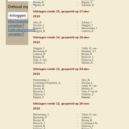
Bosma, B.
-
Rippen, T.
1-
Mulder, H.
-
Schuttel, D.
0-
Onthoud mij
Uitslagen ronde 15, gespeeld op 17-dec-
2010
Wachtwoord
Jelic, B.
-
Adema, J.
1-
vergeten?
Nicolai, L.
-
Weggen, J.
0-
Rippen, T.
-
Mostertman, J.
0-
Gebruikersnaam
Weggen, R.
-
Lemstra, B.
0-
vergeten?
Uitslagen ronde 14, gespeeld op 10-dec-
2010
Weggen, J.
-
Velde, W. van der
1-
Bronsema, P.
-
Hummel, A.J.
0-
Lemstra, B.
-
Bosma, B.
1-
Bosma, M.
-
Brouwer, J.
1-
Dijk, A. van
-
Dijkstra, S.
0-
Fokkens, F.
-
Mulder, H.
1-
Uitslagen ronde 13, gespeeld op 03-dec-
2010
Mostertman, J.
-
Jelic, B.
0-
Lycklama à Nijheholt, A.
-
Nicolai, L.
0-
Bosma, M.
-
Velde, W. van der
0-
Oostra, M.
-
Mulder, H.
0-
Brouwer, J.
-
Veen, F. van der
1-
Dijkstra, S.
-
Fokkens, F.
1-
Rippen, T.
Oneven
Uitslagen ronde 12, gespeeld op 26-nov-
2010
Mostertman, J.
-
Velde, W. van der
1-
Bronsema, P.
-
Adema, J.
0-
Bosma, M.
-
Bosma, B.
re
Brouwer, J.
-
Lycklama à Nijheholt, A.
0-
Lemstra, B.
-
Dijkstra, S.
1-
Fokkens, F.
-
Rippen, T.
0-