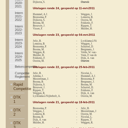
Dijkstra, S.
Oneven
2020-
2021
Uitslagen ronde 24, gespeeld op 11-mrt-2011
Intern
Hummel, A.J.
-
Weggen, J.
re
2021-
Bronsema, P.
-
Lemstra, B.
1-
2022
Dijkstra, S.
-
Oostra, M.
1-
Bosma, M.
-
Fokkens, F.
re
Brouwer, J.
-
Rippen, T.
0-
Intern
Visser, F.
-
Mulder, H.
0-
2022-
2023
Uitslagen ronde 23, gespeeld op 04-mrt-2011
Intern
Jelic, B.
-
Lycklama à Nijheholt, A.
1-
2023-
Lemstra, B.
-
Weggen, J.
0-
2024
Bronsema, P.
-
Schuttel, D.
1-
Bosma, M.
-
Bergmans, J.
1-
Weggen, R.
-
Velde, W. van der
0-
Intern
Mulder, H.
-
Veen, F. van der
re
2024-
Fokkens, F.
-
Dijk, A. van
1-
2025
Oostra, M.
Oneven
Bekercompetitie
Uitslagen ronde 22, gespeeld op 25-feb-2011
Competitie
Jelic, B.
-
Nicolai, L.
1-
Adema, J.
-
Hummel, A.J.
0-
Reglement
Mostertman, J.
-
Bronsema, P.
0-
Bosma, B.
-
Bergmans, J.
re
Rapid
Dijkstra, S.
-
Bosma, M.
re
Brouwer, J.
-
Schuttel, D.
0-
Competitie
Rippen, T.
-
Fokkens, F.
0-
Weggen, R.
-
Dijk, A. van
1-
Lycklama à Nijheholt, A.
-
Oostra, M.
1-
DTK
1
Uitslagen ronde 21, gespeeld op 18-feb-2011
Bronsema, P.
-
Jelic, B.
0-
DTK
Weggen, J.
-
Mostertman, J.
1-
2
Lemstra, B.
-
Oostra, M.
1-
Bosma, B.
-
Nicolai, L.
0-
Dijk, A. van
-
Rippen, T.
1-
DTK
Mulder, H.
-
Weggen, R.
0-
3