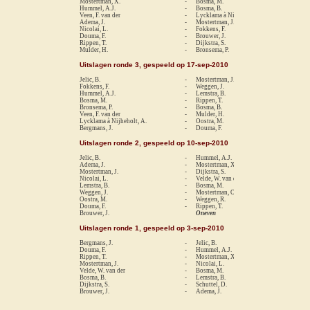
Mostertman, X.
-
Bosma, M.
0-
Hummel, A.J.
-
Bosma, B.
1-
Veen, F. van der
-
Lycklama à Nijheholt, A.
1-
Adema, J.
-
Mostertman, J.
0-
Nicolai, L.
-
Fokkens, F.
re
Douma, F.
-
Brouwer, J.
1-
Rippen, T.
-
Dijkstra, S.
re
Mulder, H.
-
Bronsema, P.
0-
Uitslagen ronde 3, gespeeld op 17-sep-2010
Jelic, B.
-
Mostertman, J.
1/
Fokkens, F.
-
Weggen, J.
0-
Hummel, A.J.
-
Lemstra, B.
1-
Bosma, M.
-
Rippen, T.
1-
Bronsema, P.
-
Bosma, B.
0-
Veen, F. van der
-
Mulder, H.
1-
Lycklama à Nijheholt, A.
-
Oostra, M.
1-
Bergmans, J.
-
Douma, F.
0-
Uitslagen ronde 2, gespeeld op 10-sep-2010
Jelic, B.
-
Hummel, A.J.
1-
Adema, J.
-
Mostertman, X.
0-
Mostertman, J.
-
Dijkstra, S.
1-
Nicolai, L.
-
Velde, W. van der
re
Lemstra, B.
-
Bosma, M.
re
Weggen, J.
-
Mostertman, O.
1-
Oostra, M.
-
Weggen, R.
0-
Douma, F.
-
Rippen, T.
0-
Brouwer, J.
Oneven
Uitslagen ronde 1, gespeeld op 3-sep-2010
Bergmans, J.
-
Jelic, B.
0-
Douma, F.
-
Hummel, A.J.
0-
Rippen, T.
-
Mostertman, X.
0-
Mostertman, J.
-
Nicolai, L.
re
Velde, W. van der
-
Bosma, M.
re
Bosma, B.
-
Lemstra, B.
re
Dijkstra, S.
-
Schuttel, D.
re
Brouwer, J.
-
Adema, J.
0-