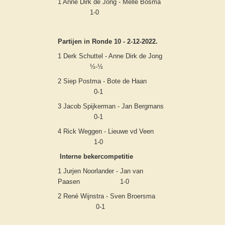
1 Anne Dirk de Jong - Melle Bosma
1-0
Partijen in Ronde 10 - 2-12-2022.
1 Derk Schuttel - Anne Dirk de Jong
½-½
2 Siep Postma - Bote de Haan
0-1
3 Jacob Spijkerman - Jan Bergmans
0-1
4 Rick Weggen - Lieuwe vd Veen
1-0
Interne bekercompetitie
1 Jurjen Noorlander - Jan van
Paasen 1-0
2 René Wijnstra - Sven Broersma
0-1