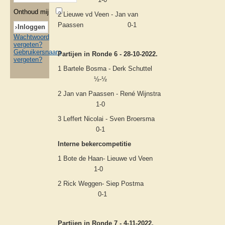
Onthoud mij
2 Lieuwe vd Veen - Jan van
Paassen 0-1
Wachtwoord
vergeten?
Gebruikersnaam
Partijen in Ronde 6 - 28-10-2022.
vergeten?
1 Bartele Bosma - Derk Schuttel
½-½
2 Jan van Paassen - René Wijnstra
1-0
3 Leffert Nicolai - Sven Broersma
0-1
Interne bekercompetitie
1 Bote de Haan- Lieuwe vd Veen
1-0
2 Rick Weggen- Siep Postma
0-1
Partijen in Ronde 7 - 4-11-2022.