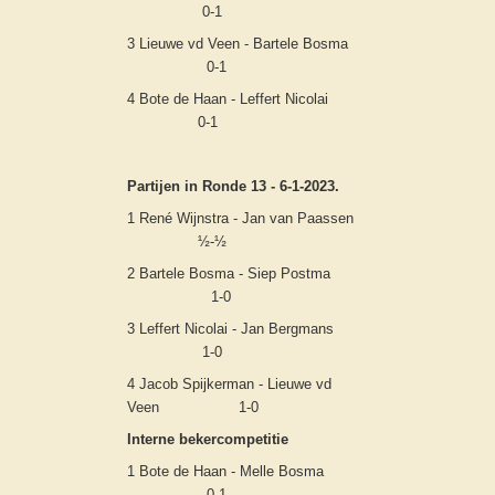
0-1
3 Lieuwe vd Veen - Bartele Bosma
0-1
4 Bote de Haan - Leffert Nicolai
0-1
Partijen in Ronde 13 - 6-1-2023.
1 René Wijnstra - Jan van Paassen
½-½
2 Bartele Bosma - Siep Postma
1-0
3 Leffert Nicolai - Jan Bergmans
1-0
4 Jacob Spijkerman - Lieuwe vd
Veen 1-0
Interne bekercompetitie
1 Bote de Haan - Melle Bosma
0-1