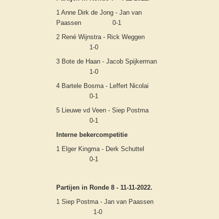
1 Anne Dirk de Jong - Jan van
Paassen 0-1
2 René Wijnstra - Rick Weggen
1-0
3 Bote de Haan - Jacob Spijkerman
1-0
4 Bartele Bosma - Leffert Nicolai
0-1
5 Lieuwe vd Veen - Siep Postma
0-1
Interne bekercompetitie
1 Elger Kingma - Derk Schuttel
0-1
Partijen in Ronde 8 - 11-11-2022.
1 Siep Postma - Jan van Paassen
1-0