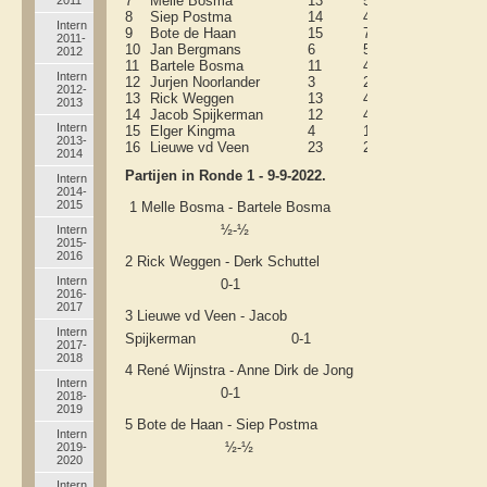
7
Melle Bosma
13
5
3
5
19
8
Siep Postma
14
4
5
5
19
Intern
9
Bote de Haan
15
7
1
7
19
2011-
10
Jan Bergmans
6
5
0
1
19
2012
11
Bartele Bosma
11
4
3
4
19
Intern
12
Jurjen Noorlander
3
2
0
1
18
2012-
13
Rick Weggen
13
4
1
8
18
2013
14
Jacob Spijkerman
12
4
0
8
18
Intern
15
Elger Kingma
4
1
0
3
18
2013-
16
Lieuwe vd Veen
23
2
0
21
18
2014
Partijen in Ronde 1 - 9-9-2022.
Intern
2014-
2015
1 Melle Bosma - Bartele Bosma
½-½
Intern
2015-
2016
2 Rick Weggen - Derk Schuttel
Intern
0-1
2016-
2017
3 Lieuwe vd Veen - Jacob
Intern
Spijkerman 0-1
2017-
2018
4 René Wijnstra - Anne Dirk de Jong
Intern
0-1
2018-
2019
5 Bote de Haan - Siep Postma
Intern
½-½
2019-
2020
Intern