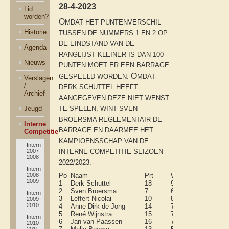
28-4-2023
Lid
worden?
O
MDAT HET PUNTENVERSCHIL
Historie
TUSSEN DE NUMMERS 1 EN 2 OP
DE EINDSTAND VAN DE
Agenda
RANGLIJST KLEINER IS DAN 100
Nieuws
PUNTEN MOET ER EEN BARRAGE
O
GESPEELD WORDEN.
MDAT
Verslagen
/
DERK SCHUTTEL HEEFT
Archief
AANGEGEVEN DEZE NIET WENST
Jeugd
TE SPELEN, WINT SVEN
BROERSMA REGLEMENTAIR DE
Interne
BARRAGE EN DAARMEE HET
Competitie
KAMPIOENSSCHAP VAN DE
Intern
2007-
INTERNE COMPETITIE SEIZOEN
2008
2022/2023.
Intern
2008-
Po
Naam
Prt
W
R
V
Wr
2009
1
Derk Schuttel
18
9
6
3
20
2
Sven Broersma
7
6
1
0
19
Intern
3
Leffert Nicolai
10
8
1
1
19
2009-
2010
4
Anne Dirk de Jong
14
7
4
3
19
5
René Wijnstra
15
7
3
5
19
Intern
6
Jan van Paassen
16
7
2
7
19
2010-
2011