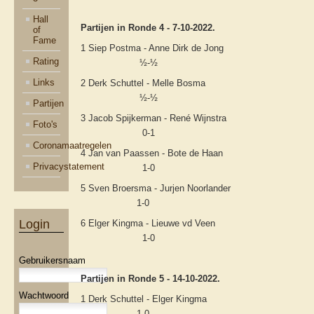
Hall
Partijen in Ronde 4 - 7-10-2022.
of
Fame
1 Siep Postma - Anne Dirk de Jong
Rating
½-½
Links
2 Derk Schuttel - Melle Bosma
½-½
Partijen
3 Jacob Spijkerman - René Wijnstra
Foto's
0-1
Coronamaatregelen
4 Jan van Paassen - Bote de Haan
Privacystatement
1-0
5 Sven Broersma - Jurjen Noorlander
1-0
Login
6 Elger Kingma - Lieuwe vd Veen
1-0
Gebruikersnaam
Partijen in Ronde 5 - 14-10-2022.
Wachtwoord
1 Derk Schuttel - Elger Kingma
1-0