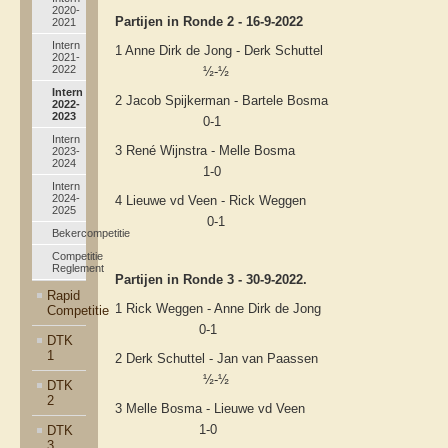
2020-
Partijen in Ronde 2 - 16-9-2022
2021
Intern
1 Anne Dirk de Jong - Derk Schuttel
2021-
2022
½-½
Intern
2 Jacob Spijkerman - Bartele Bosma
2022-
2023
0-1
Intern
3 René Wijnstra - Melle Bosma
2023-
2024
1-0
Intern
2024-
4 Lieuwe vd Veen - Rick Weggen
2025
0-1
Bekercompetitie
Competitie
Reglement
Partijen in Ronde 3 - 30-9-2022.
Rapid
1 Rick Weggen - Anne Dirk de Jong
Competitie
0-1
DTK
1
2 Derk Schuttel - Jan van Paassen
½-½
DTK
2
3 Melle Bosma - Lieuwe vd Veen
1-0
DTK
3