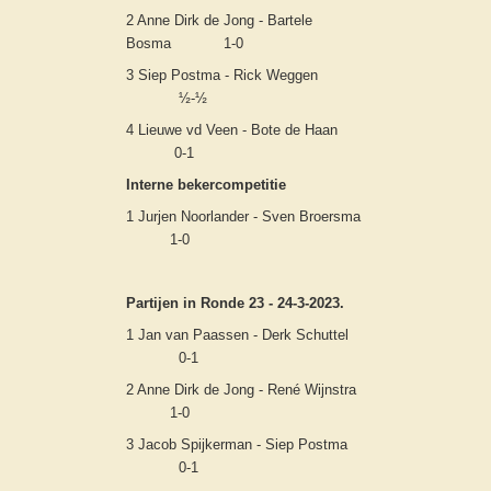
2 Anne Dirk de Jong - Bartele
Bosma 1-0
3 Siep Postma - Rick Weggen
½-½
4 Lieuwe vd Veen - Bote de Haan
0-1
Interne bekercompetitie
1 Jurjen Noorlander - Sven Broersma
1-0
Partijen in Ronde 23 - 24-3-2023.
1 Jan van Paassen - Derk Schuttel
0-1
2 Anne Dirk de Jong - René Wijnstra
1-0
3 Jacob Spijkerman - Siep Postma
0-1